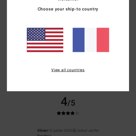
Choose your ship-to country
Confort
Rapport qualité / prix
5.0
4.3
Taille
Matière
5.0
Trop petit
Trop grand
Coloris
4.7
View all countries
4
/5
Olivier
10 juillet 2026
Achat vérifié
Couleur