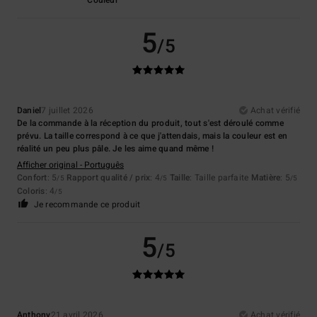
5
/5
Daniel
7 juillet 2026
Achat vérifié
De la commande à la réception du produit, tout s'est déroulé comme
prévu. La taille correspond à ce que j'attendais, mais la couleur est en
réalité un peu plus pâle. Je les aime quand même !
Afficher original - Português
Confort
: 5
Rapport qualité / prix
: 4
Taille
: Taille parfaite
Matière
: 5
/5
/5
/5
Coloris
: 4
/5
Je recommande ce produit
5
/5
Anthony
21 avril 2026
Achat vérifié