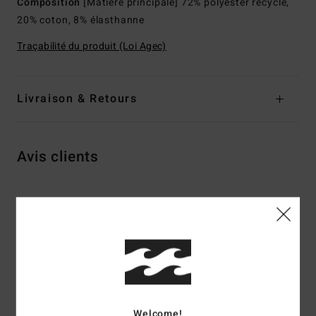
Composition
[Matière principale] 72% polyester recyclé,
20% coton, 8% élasthanne
Traçabilité du produit (Loi Agec)
Livraison & Retours
Avis clients
Note moyenne
4.8
/5
basé sur
4 avis vérifiés
depuis avril 2026
75% de nos clients recommandent ce produit
Welcome!