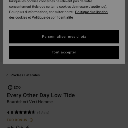
lorsque les cookies concernés ne relèvent pas de votre
consentement (tels que certains cookies de mesure d’audience).
Pour plus d'informations, consultez notre :
Politique d'utilisation
des cookies
et
Politique de confidentialité
Personnaliser mes choix
Tout accepter
Poches Latérales
ÉCO
Every Other Day Low Tide
Boardshort Vert Homme
4.8
(4 Avis)
ECO-BONUS