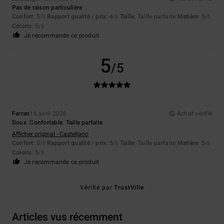
Pas de raison particulière
Confort
: 5
Rapport qualité / prix
: 4
Taille
: Taille parfaite
Matière
: 5
/5
/5
/5
Coloris
: 5
/5
Je recommande ce produit
5
/5
Ferran
16 avril 2026
Achat vérifié
Doux. Confortable. Taille parfaite
Afficher original - Castellano
Confort
: 5
Rapport qualité / prix
: 5
Taille
: Taille parfaite
Matière
: 5
/5
/5
/5
Coloris
: 5
/5
Je recommande ce produit
Vérifié par
TrustVille
Articles vus récemment