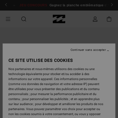
Passer
 membres
Se connecter / s'inscrire
JEU CONCOURS
Gagnez la planche emblématique d'Andy I
à
l'information
sur
le
produit
Continuer sans accepter
CE SITE UTILISE DES COOKIES
Nos partenaires et nous-mêmes utilisons des cookies ou une
technologie équivalente pour stocker et/ou accéder à des
informations sur votre appareil. Ces informations personnelles
(comme vos données de navigation et votre adresse IP) peuvent
être utilisées pour vous présenter des publications et du contenu
personnalisés ; pour mesurer la performance publicitaire et du
contenu ; pour personnaliser les publicités ; et en apprendre plus
sur leur audience ; pour développer et améliorer les produits de nos
partenaires. Vous pouvez paramétrer vos choix pour accepter ou
non les cookies soumis à votre consentement, ou vous y opposer