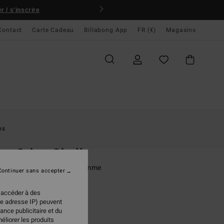
 / s'inscrire
Contact
Carte Cadeau
Billabong App
FR (€)
Magasins
ccueil
Femme
Vêtements
T-Shirts
ns
O
ry Other Shell
rt manches courtes Gris Femme
Continuer sans accepter
ONUS
 accéder à des
95 €
re adresse IP) peuvent
ance publicitaire et du
éliorer les produits