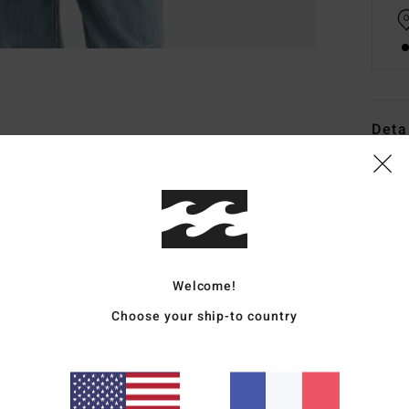
Deta
T-Shi
Style
Carac
M
Welcome!
C
Choose your ship-to country
C
I
D