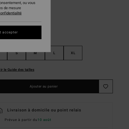
consentement, ou vous
Salted Blue
ur
ies de mesure
onfidentialité
t accepter
S
M
L
XL
ir le Guide des tailles
Ajouter au panier
Livraison à domicile ou point relais
Prévue à partir du
10 août