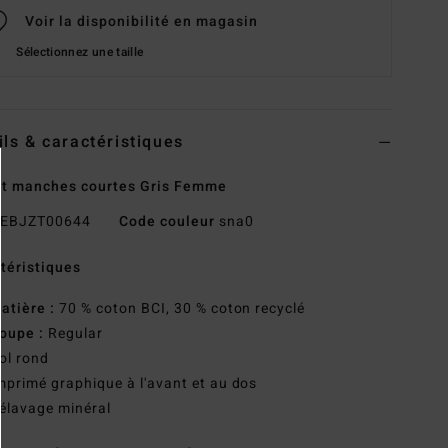
Voir la disponibilité en magasin
Sélectionnez une taille
ils & caractéristiques
rt manches courtes Gris Femme
EBJZT00644
Code couleur
sna0
téristiques
atière :
70 % coton BCI, 30 % coton recyclé
oupe :
Regular
ol rond
mprimé graphique à l'avant et au dos
élavage minéral