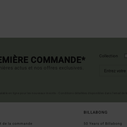
Collection
REMIÈRE COMMANDE*
ières actus et nos offres exclusives.
 valable en ligne pour les nouveaux inscrits - Conditions détaillées disponibles dans l'email de
BILLABONG
ut de la commande
50 Years of Billabong