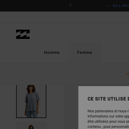
Passer
ciper
BILLAB
à
l'information
sur
le
produit
Homme
Femme
N
NOUVEAUTÉ
CE SITE UTILISE
Nos partenaires et nous-
informations sur votre a
être utilisées pour vous 
contenu ; pour personnalis