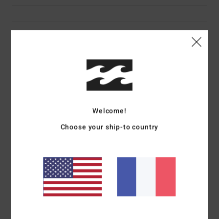
Details & caractéristiques
T-shirt Rouge Garçon 8-16 ans
Style
ABBZT00476
Code couleur
wre
Caractéristiques
Welcome!
Collection :
Collection No Fixed Address
Choose your ship-to country
Matière :
coton [160 g/m²]
Col :
col rond
Autres caractéristiques :
sérigraphie à l'encre douce
Label thermocollé sur la nuque
Étiquette logotée sur la couture latérale
Composition
100 % Coton