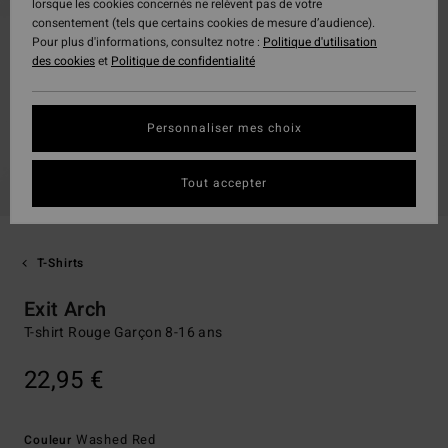
lorsque les cookies concernés ne relèvent pas de votre
consentement (tels que certains cookies de mesure d’audience).
Pour plus d'informations, consultez notre :
Politique d'utilisation
des cookies
et
Politique de confidentialité
Personnaliser mes choix
Tout accepter
T-Shirts
Exit Arch
T-shirt Rouge Garçon 8-16 ans
22,95 €
Washed Red
Couleur