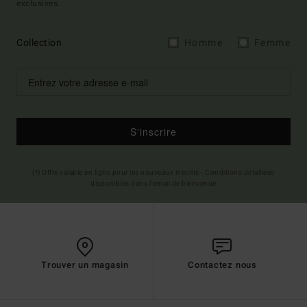
exclusives.
Collection
Homme
Femme
S'inscrire
(*) Offre valable en ligne pour les nouveaux inscrits - Conditions détaillées
disponibles dans l'email de bienvenue
Trouver un magasin
Contactez nous