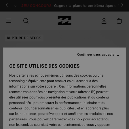
Passer
 membres
Se connecter / s'inscrire
JEU CONCOURS
Gagnez la planche emblématique d'Andy I
à
l'information
sur
le
produit
RUPTURE DE STOCK
Continuer sans accepter
CE SITE UTILISE DES COOKIES
Nos partenaires et nous-mêmes utilisons des cookies ou une
technologie équivalente pour stocker et/ou accéder à des
informations sur votre appareil. Ces informations personnelles
(comme vos données de navigation et votre adresse IP) peuvent
être utilisées pour vous présenter des publications et du contenu
personnalisés ; pour mesurer la performance publicitaire et du
contenu ; pour personnaliser les publicités ; et en apprendre plus
sur leur audience ; pour développer et améliorer les produits de nos
partenaires. Vous pouvez paramétrer vos choix pour accepter ou
non les cookies soumis à votre consentement, ou vous y opposer