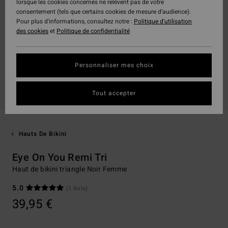
lorsque les cookies concernés ne relèvent pas de votre
consentement (tels que certains cookies de mesure d’audience).
Pour plus d'informations, consultez notre :
Politique d'utilisation
des cookies
et
Politique de confidentialité
Personnaliser mes choix
Tout accepter
Hauts De Bikini
Eye On You Remi Tri
Haut de bikini triangle Noir Femme
5.0
(1 Avis)
39,95 €