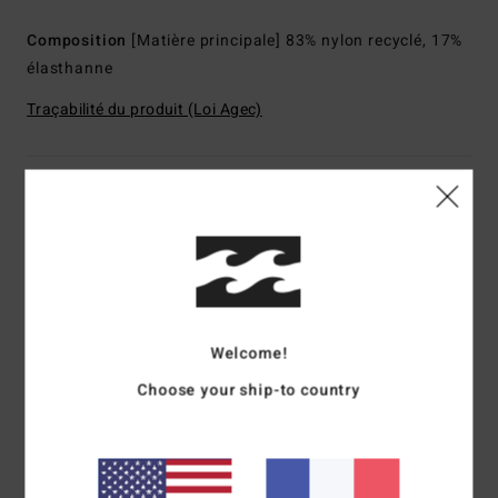
Composition
[Matière principale] 83% nylon recyclé, 17%
élasthanne
Traçabilité du produit (Loi Agec)
Livraison & Retours
Avis clients
Welcome!
Note moyenne
5.0
Choose your ship-to country
/5
basé sur
1 avis vérifiés
depuis juillet 2026