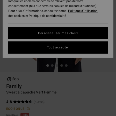
lorsque les cookies concernés ne relèvent pas de votre
consentement (tels que certains cookies de mesure d’audience).
Pour plus d'informations, consultez notre :
Politique d'utilisation
des cookies
et
Politique de confidentialité
Personnaliser mes choix
Tout accepter
ÉCO
Family
Sweat à capuche Vert Femme
4.8
(5 Avis)
ECO-BONUS
55,95 €
50%