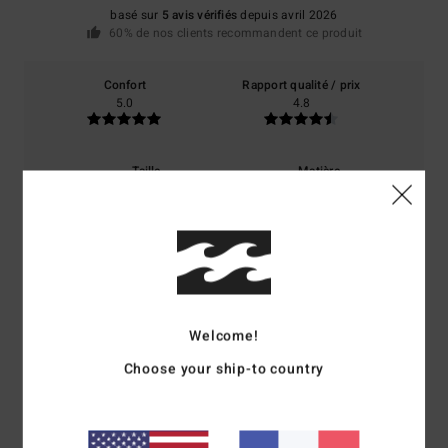
basé sur
5 avis vérifiés
depuis avril 2026
60% de nos clients recommandent ce produit
Confort
Rapport qualité / prix
5.0
4.8
Taille
Matière
5.0
Trop petit
Trop grand
Coloris
5.0
Welcome!
Choose your ship-to country
5
/5