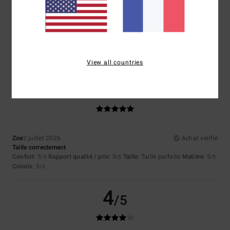
Stephane
8 juillet 2026
Achat vérifié
Afficher original - Français
Confort
: 5
Rapport qualité / prix
: 5
Taille
: Taille parfaite
Matière
: 5
/5
/5
/5
Coloris
: 5
/5
Je recommande ce produit
View all countries
5
/5
Zoe
2 juillet 2026
Achat vérifié
Taille correctement
Confort
: 5
Rapport qualité / prix
: 5
Taille
: Taille parfaite
Matière
: 5
/5
/5
/5
Coloris
: 5
/5
4
/5