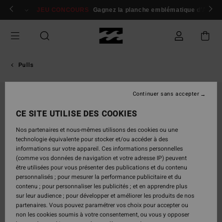
Passer
 membres
Se connecter / s'inscrire
JEU CONCOURS
Gagnez la planche emblématique d'Andy I
à
l'information
sur
le
produit
Pulls
Continuer sans accepter
CE SITE UTILISE DES COOKIES
Nos partenaires et nous-mêmes utilisons des cookies ou une
technologie équivalente pour stocker et/ou accéder à des
informations sur votre appareil. Ces informations personnelles
(comme vos données de navigation et votre adresse IP) peuvent
être utilisées pour vous présenter des publications et du contenu
personnalisés ; pour mesurer la performance publicitaire et du
contenu ; pour personnaliser les publicités ; et en apprendre plus
sur leur audience ; pour développer et améliorer les produits de nos
partenaires. Vous pouvez paramétrer vos choix pour accepter ou
non les cookies soumis à votre consentement, ou vous y opposer