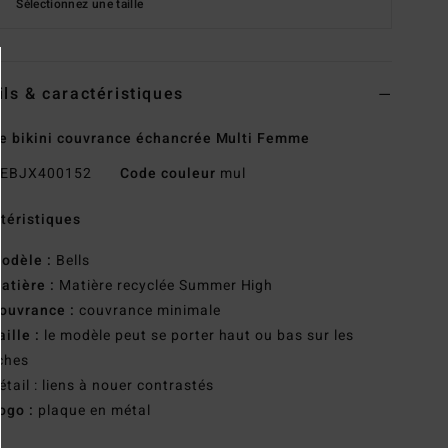
Sélectionnez une taille
ils & caractéristiques
e bikini couvrance échancrée Multi Femme
EBJX400152
Code couleur
mul
téristiques
odèle :
Bells
atière :
Matière recyclée Summer High
ouvrance :
couvrance minimale
aille :
le modèle peut se porter haut ou bas sur les
ches
étail : liens à nouer contrastés
ogo :
plaque en métal