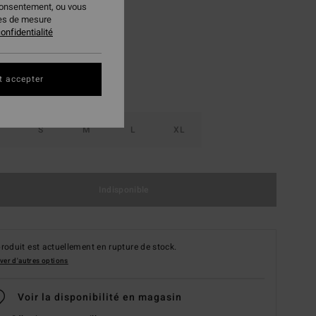
consentement, ou vous
Multi
ur
ies de mesure
onfidentialité
t accepter
S
M
L
XL
Indisponible
roduit est actuellement en rupture de stock.
ver d'autres options
Voir la disponibilité en magasin