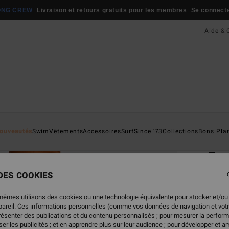
ONG CREW
Livraison et retours gratuits pour les membres
Se connecter
Aide & 
Page D'a
ouveautés
Swim
Vêtements
Accessoires
Surf
Since '73
Collections
Bons Pla
ÉC
Fee
Bas d
 DES COOKIES
ECO-B
mêmes utilisons des cookies ou une technologie équivalente pour stocker et/ou
39,
ppareil. Ces informations personnelles (comme vos données de navigation et vot
présenter des publications et du contenu personnalisés ; pour mesurer la perform
er les publicités ; et en apprendre plus sur leur audience ; pour développer et am