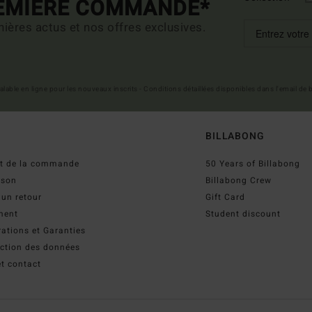
REMIÈRE COMMANDE*
ières actus et nos offres exclusives.
 valable en ligne pour les nouveaux inscrits - Conditions détaillées disponibles dans l'email de
BILLABONG
ut de la commande
50 Years of Billabong
ison
Billabong Crew
 un retour
Gift Card
ment
Student discount
ations et Garanties
ection des données
t contact