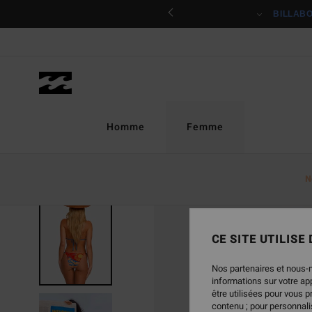
Passer
ciper
BILLAB
à
l'information
sur
le
produit
Homme
Femme
N
RUPTURE DE STOCK
CE SITE UTILISE
Nos partenaires et nous-
informations sur votre a
être utilisées pour vous 
contenu ; pour personnalis