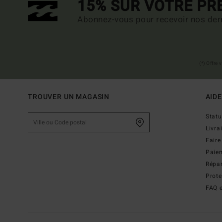
15% SUR VOTRE P
Abonnez-vous pour recevoir nos dern
(*) Offre
TROUVER UN MAGASIN
AIDE
Stat
Livra
Faire
Paie
Répar
Prot
FAQ e