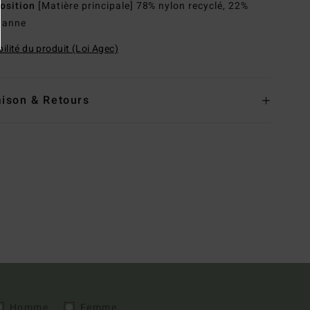
osition
[Matière principale] 78% nylon recyclé, 22%
hanne
ilité du produit (Loi Agec)
aison & Retours
Homme
Femme