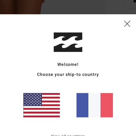
Deta
Bas d
Style
Welcome!
Carac
Choose your ship-to country
M
M
C
T
han
D
L