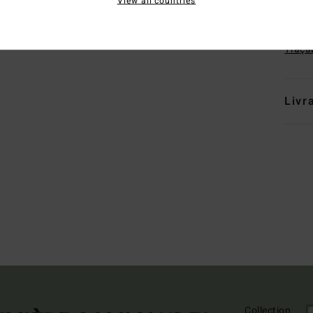
View all countries
Comp
élast
Traçab
Livr
Collection