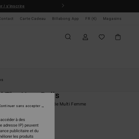
 / s'inscrire
Contact
Carte Cadeau
Billabong App
FR (€)
Magasins
ccueil
Femme
Swim
Bas De Bikini
ns
O
l The Heat Bells
e bikini couvrance échancrée Multi Femme
Continuer sans accepter
ONUS
 accéder à des
95 €
re adresse IP) peuvent
ance publicitaire et du
éliorer les produits