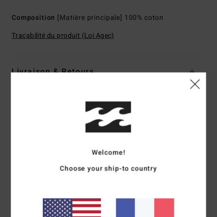
Composition
[Matière principale] 100% coton
Traçabilité du produit (Loi Agec)
Livraison & Retours
Avis clients
Note moyenne
Welcome!
4.0
Choose your ship-to country
/5
basé sur
1 avis vérifiés
depuis juillet 2026
100% de nos clients recommandent ce produit