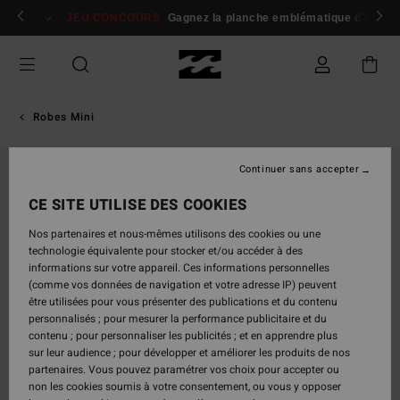
Passer
 membres
Se connecter / s'inscrire
JEU CONCOURS
Gagnez la planche emblématique d'Andy I
à
l'information
sur
le
produit
Robes Mini
Continuer sans accepter
NOUVEAUTÉ
CE SITE UTILISE DES COOKIES
Nos partenaires et nous-mêmes utilisons des cookies ou une
technologie équivalente pour stocker et/ou accéder à des
informations sur votre appareil. Ces informations personnelles
(comme vos données de navigation et votre adresse IP) peuvent
être utilisées pour vous présenter des publications et du contenu
personnalisés ; pour mesurer la performance publicitaire et du
contenu ; pour personnaliser les publicités ; et en apprendre plus
sur leur audience ; pour développer et améliorer les produits de nos
partenaires. Vous pouvez paramétrer vos choix pour accepter ou
non les cookies soumis à votre consentement, ou vous y opposer