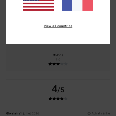
Confort
Rapport qualité / prix
5.0
3.0
View all countries
Taille
Matière
4.0
Trop petit
Trop grand
Coloris
3.0
4
/5
Ghyslaine
1 juillet 2026
Achat vérifié