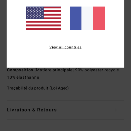
de légèreté et un séchage rapide
Coupe :
coupe Performance fit, une coupe conçue pour
un minimum de coutures et un maximum de stretch et de
performance
Taille :
taille fixe
Fermeture :
cordon de serrage
View all countries
Longueur :
15", coupe courte
Poches :
poche plaquée sur le côté
Composition
[Matière principale] 90% polyester recyclé,
10% élasthanne
Traçabilité du produit (Loi Agec)
Livraison & Retours