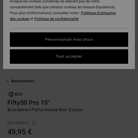
lorsque les cookies concernés ne relèvent pas de votre
consentement (tels que certains cookies de mesure d’audience).
Pour plus d'informations, consultez notre :
Politique d'utilisation
des cookies
et
Politique de confidentialité
Personnaliser mes choix
Tout accepter
Boardshorts
ÉCO
Fifty50 Pro 15"
Boardshort Performance Noir Garçon
ECO-BONUS
49,95 €