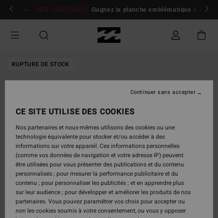
Passer
 membres
Se connecter / s'inscrire
JEU CONCOURS
Gagnez la planche emblématique d'Andy I
à
l'information
sur
le
produit
RUPTURE DE STOCK
Continuer sans accepter
CE SITE UTILISE DES COOKIES
Nos partenaires et nous-mêmes utilisons des cookies ou une
technologie équivalente pour stocker et/ou accéder à des
informations sur votre appareil. Ces informations personnelles
(comme vos données de navigation et votre adresse IP) peuvent
être utilisées pour vous présenter des publications et du contenu
personnalisés ; pour mesurer la performance publicitaire et du
contenu ; pour personnaliser les publicités ; et en apprendre plus
sur leur audience ; pour développer et améliorer les produits de nos
partenaires. Vous pouvez paramétrer vos choix pour accepter ou
non les cookies soumis à votre consentement, ou vous y opposer