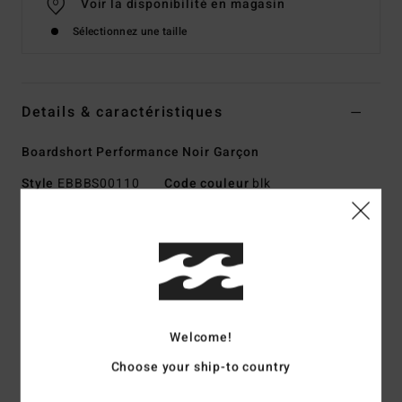
Voir la disponibilité en magasin
Sélectionnez une taille
Details & caractéristiques
Boardshort Performance Noir Garçon
Style
EBBBS00110
Code couleur
blk
Caractéristiques
Matière :
matière Upcycler 4-way stretch 90% polyester
recyclé, 10% élasthanne
Une matière ultra performante fabriquée à partir de
polyester recyclé provenant de chutes de textiles et de
Welcome!
bouteilles en plastique PET recyclées
Choose your ship-to country
L'alliance parfaite entre confort et performance
Revêtement : revêtement Micro Repel déperlant pour plus