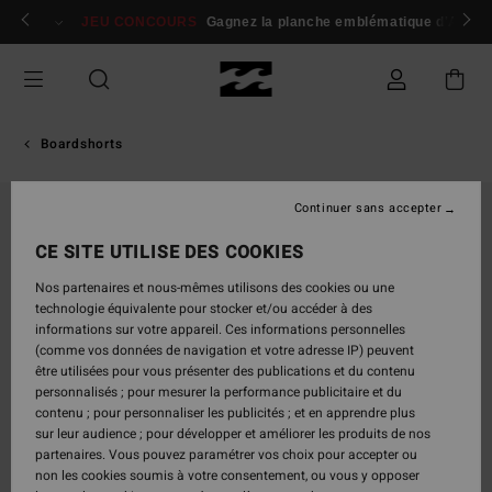
Passer
 membres
Se connecter / s'inscrire
JEU CONCOURS
Gagnez la planche emblématique d'Andy I
à
l'information
sur
le
produit
Boardshorts
Continuer sans accepter
CE SITE UTILISE DES COOKIES
Nos partenaires et nous-mêmes utilisons des cookies ou une
technologie équivalente pour stocker et/ou accéder à des
informations sur votre appareil. Ces informations personnelles
(comme vos données de navigation et votre adresse IP) peuvent
être utilisées pour vous présenter des publications et du contenu
personnalisés ; pour mesurer la performance publicitaire et du
contenu ; pour personnaliser les publicités ; et en apprendre plus
sur leur audience ; pour développer et améliorer les produits de nos
partenaires. Vous pouvez paramétrer vos choix pour accepter ou
non les cookies soumis à votre consentement, ou vous y opposer