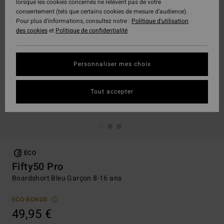
lorsque les cookies concernés ne relèvent pas de votre
consentement (tels que certains cookies de mesure d’audience).
Pour plus d'informations, consultez notre :
Politique d'utilisation
des cookies
et
Politique de confidentialité
Personnaliser mes choix
Tout accepter
ÉCO
Fifty50 Pro
Boardshort Bleu Garçon 8-16 ans
ECO-BONUS
49,95 €