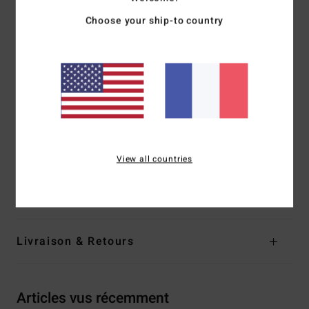
Imperméabilité :
matière légère et rapide à sécher avec
Choose your ship-to country
revêtement micro repel déperlant
Longueur :
15"
Coupe :
coupe Performance fit conçue pour un maximum
de stretch et de performance
Taille fixe
Poches :
poche plaquée sur le côté
Composition
[Matière principale] 92% polyester recyclé,
View all countries
8% élasthanne
Traçabilité du produit (Loi Agec)
Livraison & Retours
Articles vus récemment