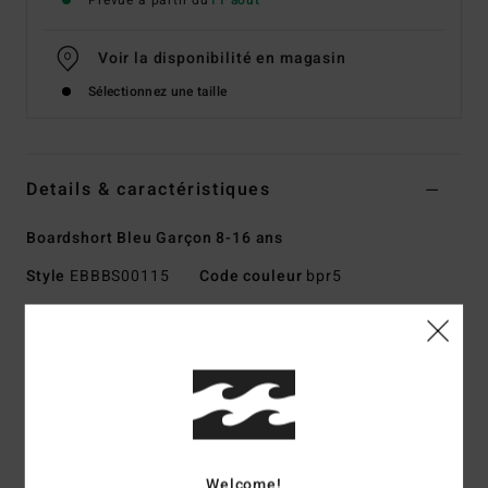
Prévue à partir du
11 août
Voir la disponibilité en magasin
Sélectionnez une taille
Details & caractéristiques
Boardshort Bleu Garçon 8-16 ans
Style
EBBBS00115
Code couleur
bpr5
Caractéristiques
Tissu/technique :
Upcycler extensible dans les 4 sens
Une matière ultra performante fabriquée à partir de
polyester recyclé provenant de chutes de textiles et de
bouteilles en plastique PET recyclées
Associe performance et confort
Welcome!