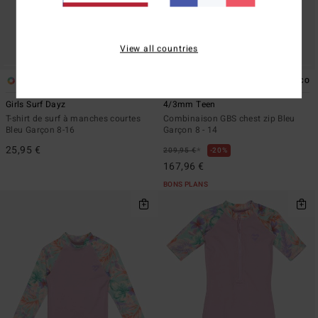
View all countries
2
1
ÉCO
ÉCO
Girls Surf Dayz
4/3mm Teen
T-shirt de surf à manches courtes
Combinaison GBS chest zip Bleu
Bleu Garçon 8-16
Garçon 8 - 14
25,95 €
*
209,95 €
20%
167,96 €
BONS PLANS