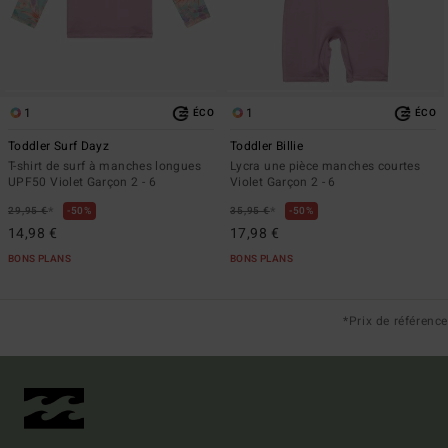
1
1
ÉCO
ÉCO
Toddler Surf Dayz
Toddler Billie
T-shirt de surf à manches longues
Lycra une pièce manches courtes
UPF50 Violet Garçon 2 - 6
Violet Garçon 2 - 6
*
*
29,95 €
50%
35,95 €
50%
14,98 €
17,98 €
BONS PLANS
BONS PLANS
*Prix de référence