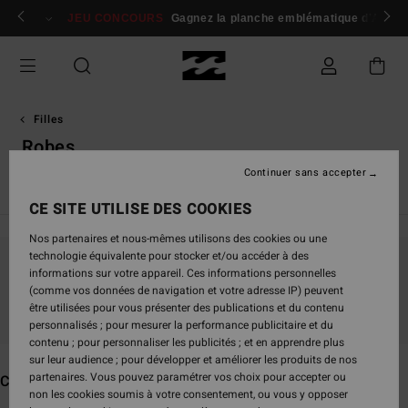
Passez
 membres
Se connecter / s'inscrire
JEU CONCOURS
Gagnez la planche emblématique d'Andy I
à
la
sélection
de
la
grille
Filles
des
Robes
produits
Continuer sans accepter
Voir Tout
Combinaisons de Surf
CE SITE UTILISE DES COOKIES
Nos partenaires et nous-mêmes utilisons des cookies ou une
technologie équivalente pour stocker et/ou accéder à des
informations sur votre appareil. Ces informations personnelles
Ne partez pas trop loin, nos produits seront
(comme vos données de navigation et votre adresse IP) peuvent
bientôt de retour
être utilisées pour vous présenter des publications et du contenu
personnalisés ; pour mesurer la performance publicitaire et du
contenu ; pour personnaliser les publicités ; et en apprendre plus
sur leur audience ; pour développer et améliorer les produits de nos
partenaires. Vous pouvez paramétrer vos choix pour accepter ou
Ces produits pourraient vous plaire
non les cookies soumis à votre consentement, ou vous y opposer