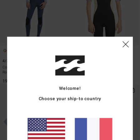
1
1
ÉCO
4/3mm Synergy Natural
2/2mmn Synergy
Combinaison de surf zip poitrine
Springsuit manches courtes back
Rouge Fille 8-16 ans
zip Gris Fille 8-16 ans
199,95 €
79,95 €
Welcome!
Choose your ship-to country