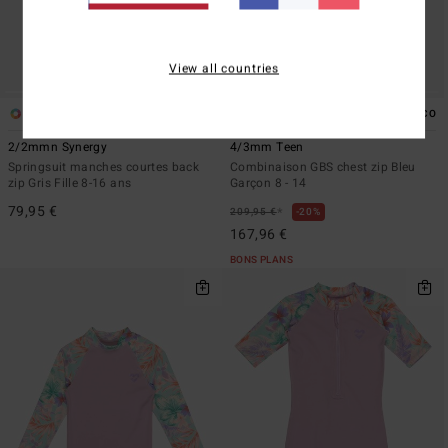
View all countries
1
1
ÉCO
2/2mmn Synergy
4/3mm Teen
Springsuit manches courtes back
Combinaison GBS chest zip Bleu
zip Gris Fille 8-16 ans
Garçon 8 - 14
79,95 €
*
209,95 €
20%
167,96 €
BONS PLANS