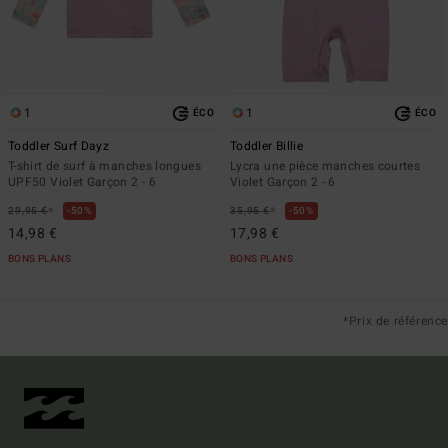
1
1
ÉCO
ÉCO
Toddler Surf Dayz
Toddler Billie
T-shirt de surf à manches longues
Lycra une pièce manches courtes
UPF50 Violet Garçon 2 - 6
Violet Garçon 2 - 6
*
*
29,95 €
50%
35,95 €
50%
14,98 €
17,98 €
BONS PLANS
BONS PLANS
*Prix de référence