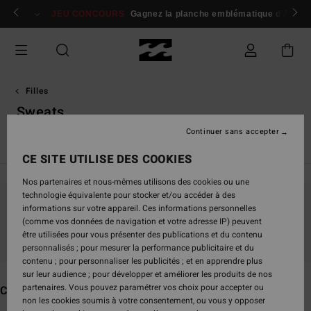
Passez
 membres
Se connecter / s'inscrire
JEU CONCOURS
Gagnez la planche emblématique d'Andy I
à
la
sélection
de
la
grille
Filles
des
Sweats
produits
Continuer sans accepter
Voir Tout
Combinaisons de Surf
CE SITE UTILISE DES COOKIES
Nos partenaires et nous-mêmes utilisons des cookies ou une
technologie équivalente pour stocker et/ou accéder à des
informations sur votre appareil. Ces informations personnelles
Ne partez pas trop loin, nos produits seront
(comme vos données de navigation et votre adresse IP) peuvent
bientôt de retour
être utilisées pour vous présenter des publications et du contenu
personnalisés ; pour mesurer la performance publicitaire et du
contenu ; pour personnaliser les publicités ; et en apprendre plus
sur leur audience ; pour développer et améliorer les produits de nos
partenaires. Vous pouvez paramétrer vos choix pour accepter ou
Ces produits pourraient vous plaire
non les cookies soumis à votre consentement, ou vous y opposer