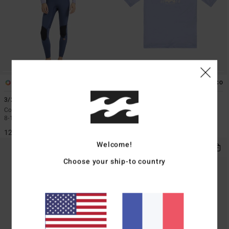
1
2
ÉCO
3/2mmn Synergy
Girls Surf Dayz
Combinaison Back Zip Rouge Fille
T-shirt de surf à manches courtes
8-16 ans
Bleu Garçon 8-16
129,95 €
25,95 €
Welcome!
Choose your ship-to country