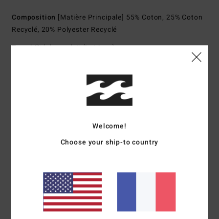
Composition
[Matière Principale] 55% Coton, 25% Coton
Recyclé, 20% Polyester Recyclé
Traçabilité du produit (Loi Agec)
Livraison & Retours
Avis clients
Welcome!
Choose your ship-to country
Note moyenne
5.0
/5
basé sur
1 avis vérifiés
depuis mars 2026