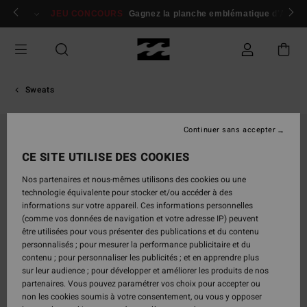
Passer
 membres
Se connecter / s'inscrire
JEU CONCOURS
Gagnez la planche emblématique d'Andy I
à
l'information
sur
le
produit
Sweats
Continuer sans accepter
RUPTURE DE STOCK
CE SITE UTILISE DES COOKIES
Nos partenaires et nous-mêmes utilisons des cookies ou une
technologie équivalente pour stocker et/ou accéder à des
informations sur votre appareil. Ces informations personnelles
(comme vos données de navigation et votre adresse IP) peuvent
être utilisées pour vous présenter des publications et du contenu
personnalisés ; pour mesurer la performance publicitaire et du
contenu ; pour personnaliser les publicités ; et en apprendre plus
sur leur audience ; pour développer et améliorer les produits de nos
partenaires. Vous pouvez paramétrer vos choix pour accepter ou
non les cookies soumis à votre consentement, ou vous y opposer