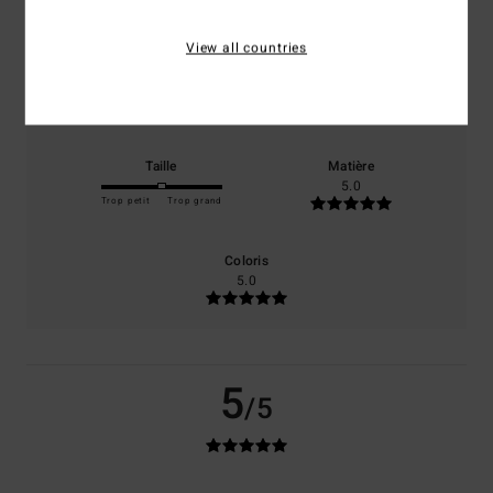
100% de nos clients recommandent ce produit
View all countries
Confort
Rapport qualité / prix
5.0
5.0
Taille
Matière
5.0
Trop petit
Trop grand
Coloris
5.0
5
/5