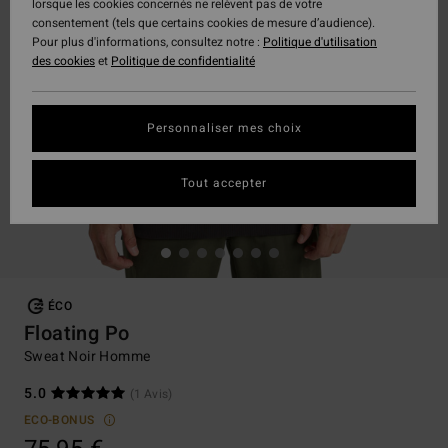
lorsque les cookies concernés ne relèvent pas de votre
consentement (tels que certains cookies de mesure d’audience).
Pour plus d'informations, consultez notre :
Politique d'utilisation
des cookies
et
Politique de confidentialité
Personnaliser mes choix
Tout accepter
ÉCO
Floating Po
Sweat Noir Homme
5.0
(1 Avis)
ECO-BONUS