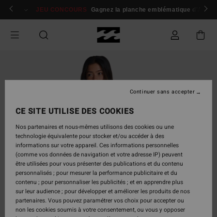
Passer
 membres
Se connecter / s'inscrire
JEU CONCOURS
Gagnez la planche emblématique d'Andy I
à
l'information
sur
le
produit
Continuer sans accepter
CE SITE UTILISE DES COOKIES
Nos partenaires et nous-mêmes utilisons des cookies ou une
technologie équivalente pour stocker et/ou accéder à des
informations sur votre appareil. Ces informations personnelles
(comme vos données de navigation et votre adresse IP) peuvent
être utilisées pour vous présenter des publications et du contenu
personnalisés ; pour mesurer la performance publicitaire et du
contenu ; pour personnaliser les publicités ; et en apprendre plus
sur leur audience ; pour développer et améliorer les produits de nos
partenaires. Vous pouvez paramétrer vos choix pour accepter ou
non les cookies soumis à votre consentement, ou vous y opposer