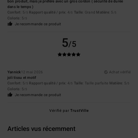
bon produit, mais je préfère avec un gros cordon ( sécurité de durée
dans le temps )
Confort
: 5
Rapport qualité / prix
: 4
Taille
: Grand
Matière
: 5
/5
/5
/5
Coloris
: 5
/5
Je recommande ce produit
5
/5
Yannick
12 mai 2026
Achat vérifié
joli tissu et motif
Confort
: 5
Rapport qualité / prix
: 4
Taille
: Taille parfaite
Matière
: 5
/5
/5
/5
Coloris
: 5
/5
Je recommande ce produit
Vérifié par
TrustVille
Articles vus récemment