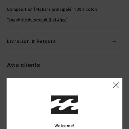
Composition
[Matière principale] 100% coton
Traçabilité du produit (Loi Agec)
Livraison & Retours
Avis clients
Note moyenne
4.5
/5
basé sur
2 avis vérifiés
depuis mai 2026
100% de nos clients recommandent ce produit
Welcome!