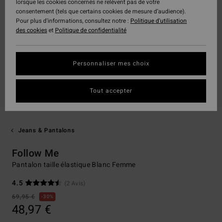
lorsque les cookies concernés ne relèvent pas de votre
consentement (tels que certains cookies de mesure d’audience).
Pour plus d'informations, consultez notre :
Politique d'utilisation
des cookies
et
Politique de confidentialité
Personnaliser mes choix
Tout accepter
Jeans & Pantalons
Follow Me
Pantalon taille élastique Blanc Femme
4.5
(2 Avis)
69,95 €
30%
48,97 €