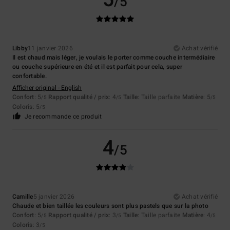
/5
Libby
11 janvier 2026
Achat vérifié
Il est chaud mais léger, je voulais le porter comme couche intermédiaire
ou couche supérieure en été et il est parfait pour cela, super
confortable.
Afficher original - English
Confort
: 5
Rapport qualité / prix
: 4
Taille
: Taille parfaite
Matière
: 5
/5
/5
/5
Coloris
: 5
/5
Je recommande ce produit
4
/5
Camille
5 janvier 2026
Achat vérifié
Chaude et bien taillée les couleurs sont plus pastels que sur la photo
Confort
: 5
Rapport qualité / prix
: 3
Taille
: Taille parfaite
Matière
: 4
/5
/5
/5
Coloris
: 3
/5