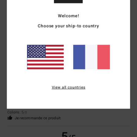
Welcome!
Client anonyme vérifié
21 janvier 2026
Achat vérifié
Choose your ship-to country
Parfait
Confort
: 5
Rapport qualité / prix
: 4
Taille
: Taille parfaite
Matière
: 5
/5
/5
/5
Coloris
: 5
/5
Je recommande ce produit
5
/5
View all countries
Léa
20 janvier 2026
Achat vérifié
Chaud, confortable, stylé
Confort
: 5
Rapport qualité / prix
: 5
Taille
: Taille parfaite
Matière
: 5
/5
/5
/5
Coloris
: 5
/5
Je recommande ce produit
5