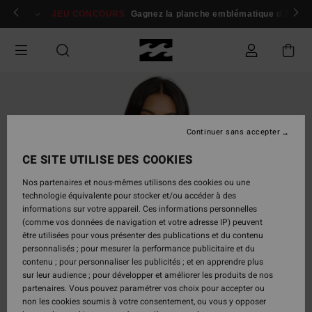
Passer
 membres
Se connecter / s'inscrire
JEU CONCOURS
Gagnez la planche emblématique d'Andy I
à
l'information
sur
le
produit
Continuer sans accepter
CE SITE UTILISE DES COOKIES
Nos partenaires et nous-mêmes utilisons des cookies ou une
technologie équivalente pour stocker et/ou accéder à des
informations sur votre appareil. Ces informations personnelles
(comme vos données de navigation et votre adresse IP) peuvent
être utilisées pour vous présenter des publications et du contenu
personnalisés ; pour mesurer la performance publicitaire et du
contenu ; pour personnaliser les publicités ; et en apprendre plus
sur leur audience ; pour développer et améliorer les produits de nos
partenaires. Vous pouvez paramétrer vos choix pour accepter ou
non les cookies soumis à votre consentement, ou vous y opposer