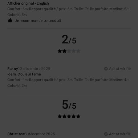
Afficher original - English
Confort
: 5
Rapport qualité / prix
: 5
Taille
: Taille parfaite
Matière
: 5
/5
/5
/5
Coloris
: 5
/5
Je recommande ce produit
2
/5
Fanny
12 décembre 2025
Achat vérifié
Idem. Couleur terne
Confort
: 4
Rapport qualité / prix
: 3
Taille
: Taille parfaite
Matière
: 4
/5
/5
/5
Coloris
: 2
/5
5
/5
Christiane
3 décembre 2025
Achat vérifié