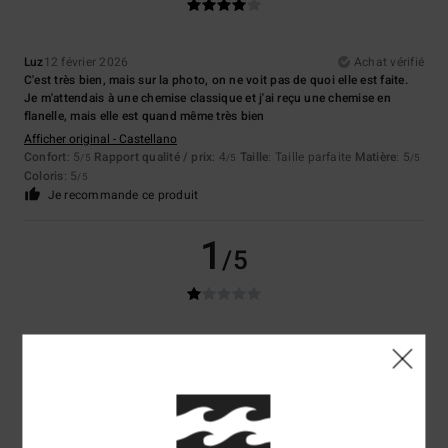
Luz
12 février 2026
Achat vérifié
C'est très bien, mais sur la photo, on ne voit pas de quoi elle est faite.
Je m'attendais à une chemise classique et j'ai reçu une chemise en
flanelle, mais elle est quand même très bien
Afficher original - Castellano
Confort
: 5
Rapport qualité / prix
: 4
Taille
: Taille parfaite
Matière
: 5
/5
/5
/5
Coloris
: 5
/5
Je recommande ce produit
1
/5
Camille
25 janvier 2026
Achat vérifié
Afficher original - Français
5
/5