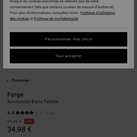
lorsque les cookies concernés ne relèvent pas de votre
consentement (tels que certains cookies de mesure d’audience).
Pour plus d'informations, consultez notre :
Politique d'utilisation
des cookies
et
Politique de confidentialité
Personnaliser mes choix
Tout accepter
Chemises
Forge
Surchemise Blanc Femme
4.4
(17 Avis)
69,95 €
50%
34,98 €