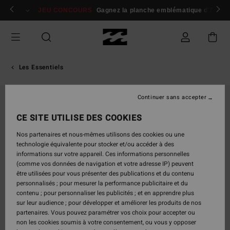
Passer
 membres
Se connecter / s'inscrire
JEU CONCOURS
Gagnez la planche emblématique d'Andy I
à
l'information
sur
le
produit
Les Essentiels
Continuer sans accepter
CE SITE UTILISE DES COOKIES
Nos partenaires et nous-mêmes utilisons des cookies ou une
technologie équivalente pour stocker et/ou accéder à des
informations sur votre appareil. Ces informations personnelles
(comme vos données de navigation et votre adresse IP) peuvent
être utilisées pour vous présenter des publications et du contenu
personnalisés ; pour mesurer la performance publicitaire et du
contenu ; pour personnaliser les publicités ; et en apprendre plus
sur leur audience ; pour développer et améliorer les produits de nos
partenaires. Vous pouvez paramétrer vos choix pour accepter ou
non les cookies soumis à votre consentement, ou vous y opposer