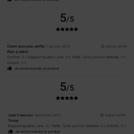
5
/5
Client anonyme vérifié
27 janvier 2026
Achat vérifié
Rien à redire
Confort
: 5
Rapport qualité / prix
: 4
Taille
: Taille parfaite
Matière
: 5
/5
/5
/5
Coloris
: 5
/5
Je recommande ce produit
5
/5
Jean Francois
6 décembre 2025
Achat vérifié
Tooop
Rapport qualité / prix
: 5
Taille
: Taille parfaite
Matière
: 5
Coloris
: 5
/5
/5
/5
Je recommande ce produit