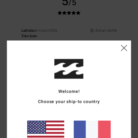
5
/5
Ladislao
5 mars 2026
Achat vérifié
Très bien
Afficher original - Castellano
Rapport qualité / prix
: 5
Taille
: Trop grand
Coloris
: 5
/5
/5
Je recommande ce produit
5
/5
Welcome!
Choose your ship-to country
Miguel
4 mars 2026
Achat vérifié
Jolie couleur et joli design
Afficher original - Castellano
Confort
: 5
Rapport qualité / prix
: 5
Taille
: Trop grand
Matière
: 5
/5
/5
/5
Coloris
: 5
/5
Je recommande ce produit