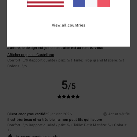
5
/5
View all countries
Miguel
4 mars 2026
Achat vérifié
J'adore, le design est joli et la qualité est au rendez-vous
Afficher original - Castellano
Confort
: 5
Rapport qualité / prix
: 5
Taille
: Trop grand
Matière
: 5
/5
/5
/5
Coloris
: 5
/5
5
/5
Client anonyme vérifié
29 janvier 2026
Achat vérifié
il est très beau et va très bien a mon petit fils qui l adore
Confort
: 5
Rapport qualité / prix
: 5
Taille
: Petit
Matière
: 5
Coloris
:
/5
/5
/5
5
/5
Je recommande ce produit