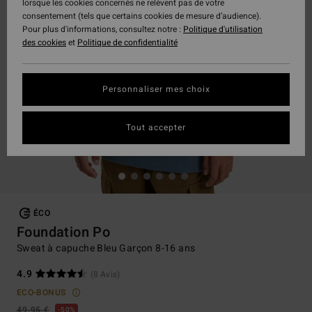
lorsque les cookies concernés ne relèvent pas de votre
consentement (tels que certains cookies de mesure d’audience).
Pour plus d'informations, consultez notre :
Politique d'utilisation
des cookies
et
Politique de confidentialité
Personnaliser mes choix
Tout accepter
ÉCO
Foundation Po
Sweat à capuche Bleu Garçon 8-16 ans
4.9
(8 Avis)
ECO-BONUS
49,95 €
50%