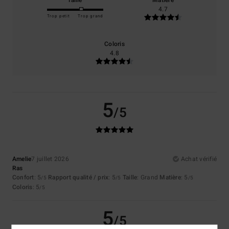
4.7
Trop petit
Trop grand
Coloris
4.8
5
/5
Amelie
7 juillet 2026
Achat vérifié
Ras
Confort
: 5
Rapport qualité / prix
: 5
Taille
: Grand
Matière
: 5
/5
/5
/5
Coloris
: 5
/5
5
/5