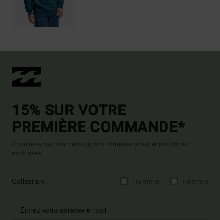
15% SUR VOTRE
PREMIÈRE COMMANDE*
Abonnez-vous pour recevoir nos dernières actus et nos offres
exclusives.
Collection
Homme
Femme