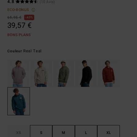
4.8
(10 Avis)
ECO-BONUS
65,95 €
40%
39,57 €
BONS PLANS
Real Teal
Couleur
XS
S
M
L
XL