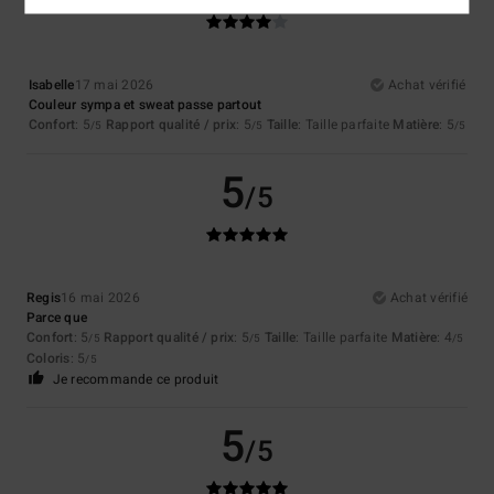
Isabelle
17 mai 2026
Achat vérifié
Couleur sympa et sweat passe partout
Confort
: 5
Rapport qualité / prix
: 5
Taille
: Taille parfaite
Matière
: 5
/5
/5
/5
5
/5
Regis
16 mai 2026
Achat vérifié
Parce que
Confort
: 5
Rapport qualité / prix
: 5
Taille
: Taille parfaite
Matière
: 4
/5
/5
/5
Coloris
: 5
/5
Je recommande ce produit
5
/5