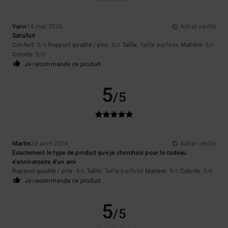
Yann
14 mai 2026
Achat vérifié
Satisfait
Confort
: 5
Rapport qualité / prix
: 5
Taille
: Taille parfaite
Matière
: 5
/5
/5
/5
Coloris
: 5
/5
Je recommande ce produit
5
/5
Martin
28 avril 2026
Achat vérifié
Exactement le type de produit que je cherchais pour le cadeau
e'anniversaire d'un ami
Rapport qualité / prix
: 4
Taille
: Taille parfaite
Matière
: 5
Coloris
: 5
/5
/5
/5
Je recommande ce produit
5
/5