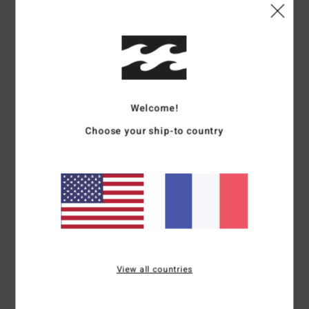
Edoardo
13 juin 2026
Achat vérifié
Haut de la page
Afficher original - Italiano
Welcome!
5
/5
Choose your ship-to country
Johnny
12 juin 2026
Achat vérifié
Qualité et taille
Afficher original - English
Confort
: 5
Rapport qualité / prix
: 5
Taille
: Trop grand
Matière
: 5
/5
/5
/5
Coloris
: 5
/5
Je recommande ce produit
View all countries
4
/5