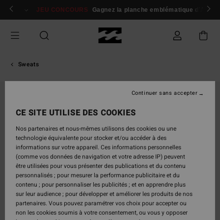
Passer
 membres
Se connecter / s'inscrire
JEU CONCOURS
Gagnez la planche emblématique d'Andy I
à
l'information
sur
le
produit
Sweats
Continuer sans accepter
CE SITE UTILISE DES COOKIES
Nos partenaires et nous-mêmes utilisons des cookies ou une
technologie équivalente pour stocker et/ou accéder à des
informations sur votre appareil. Ces informations personnelles
(comme vos données de navigation et votre adresse IP) peuvent
être utilisées pour vous présenter des publications et du contenu
personnalisés ; pour mesurer la performance publicitaire et du
contenu ; pour personnaliser les publicités ; et en apprendre plus
sur leur audience ; pour développer et améliorer les produits de nos
partenaires. Vous pouvez paramétrer vos choix pour accepter ou
non les cookies soumis à votre consentement, ou vous y opposer