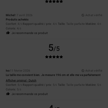
Michel
17 avril 2026
Achat vérifié
Produits achetés
Confort
: 4
Rapport qualité / prix
: 4
Taille
: Taille parfaite
Matière
: 4
/5
/5
/5
Coloris
: 4
/5
Je recommande ce produit
5
/5
Ivo
11 février 2026
Achat vérifié
La taille me convient bien. Je mesure 196 cm et elle me va parfaitement
Afficher original - Dutch
Confort
: 5
Rapport qualité / prix
: 5
Taille
: Taille parfaite
Matière
: 5
/5
/5
/5
Coloris
: 5
/5
Je recommande ce produit