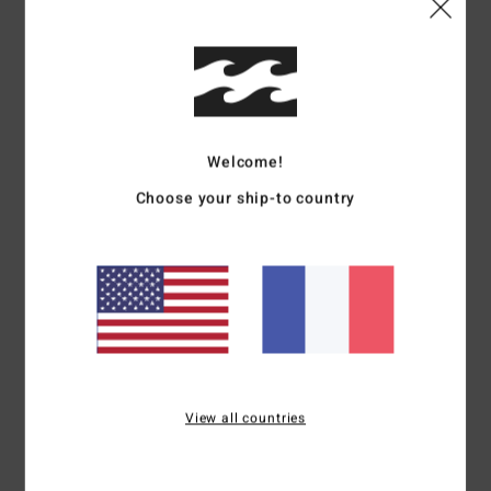
4.7
/5
basé sur
3 avis vérifiés
depuis avril 2026
67% de nos clients recommandent ce produit
Welcome!
Confort
Rapport qualité / prix
4.7
4.7
Choose your ship-to country
Taille
Matière
4.7
Trop petit
Trop grand
Coloris
4.7
View all countries