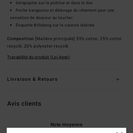
Sérigraphie sur la poitrine et dans le dos
Poche kangourou et délavage du vêtement pour une
sensation de douceur au toucher
Étiquette Billabong sur la couture latérale
Composition
[Matière principale] 55% coton, 25% coton
recyclé, 20% polyester recyclé
Traçabilité du produit (Loi Agec)
Livraison & Retours
Avis clients
Note moyenne