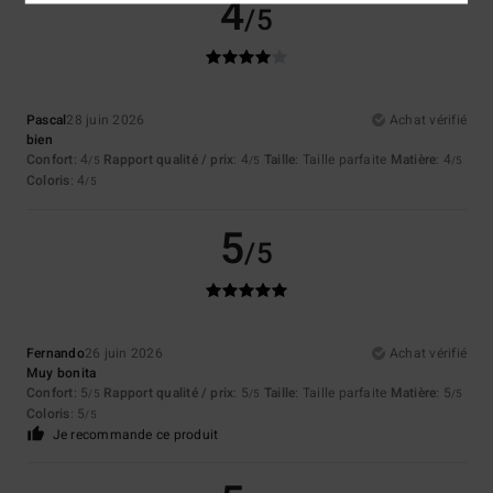
4
/5
Pascal
28 juin 2026
Achat vérifié
bien
Confort
: 4
Rapport qualité / prix
: 4
Taille
: Taille parfaite
Matière
: 4
/5
/5
/5
Coloris
: 4
/5
5
/5
Fernando
26 juin 2026
Achat vérifié
Muy bonita
Confort
: 5
Rapport qualité / prix
: 5
Taille
: Taille parfaite
Matière
: 5
/5
/5
/5
Coloris
: 5
/5
Je recommande ce produit