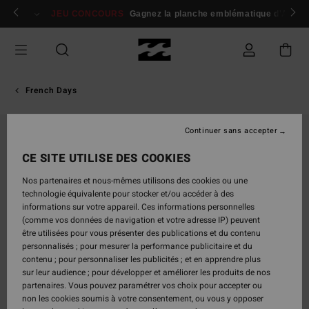
Passer
 membres
Se connecter / s'inscrire
JEU CONCOURS
Gagnez la planche emblématique d'Andy I
à
l'information
sur
le
produit
French Days
Continuer sans accepter
CE SITE UTILISE DES COOKIES
Nos partenaires et nous-mêmes utilisons des cookies ou une
technologie équivalente pour stocker et/ou accéder à des
informations sur votre appareil. Ces informations personnelles
(comme vos données de navigation et votre adresse IP) peuvent
être utilisées pour vous présenter des publications et du contenu
personnalisés ; pour mesurer la performance publicitaire et du
contenu ; pour personnaliser les publicités ; et en apprendre plus
sur leur audience ; pour développer et améliorer les produits de nos
partenaires. Vous pouvez paramétrer vos choix pour accepter ou
non les cookies soumis à votre consentement, ou vous y opposer