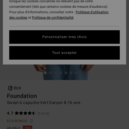
lorsque les cookies concernés ne relèvent pas de votre
consentement (tels que certains cookies de mesure d’audience).
Pour plus d'informations, consultez notre :
Politique d'utilisation
des cookies
et
Politique de confidentialité
Personnaliser mes choix
Tout accepter
ÉCO
Foundation
Sweat à capuche Vert Garçon 8-16 ans
4.7
(3 Avis)
ECO-BONUS
49,95 €
50%