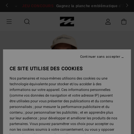
Passer
 membres
Se connecter / s'inscrire
JEU CONCOURS
Gagnez la planche emblématique d'Andy I
à
l'information
sur
le
produit
Continuer sans accepter
CE SITE UTILISE DES COOKIES
Nos partenaires et nous-mêmes utilisons des cookies ou une
technologie équivalente pour stocker et/ou accéder à des
informations sur votre appareil. Ces informations personnelles
(comme vos données de navigation et votre adresse IP) peuvent
être utilisées pour vous présenter des publications et du contenu
personnalisés ; pour mesurer la performance publicitaire et du
contenu ; pour personnaliser les publicités ; et en apprendre plus
sur leur audience ; pour développer et améliorer les produits de nos
partenaires. Vous pouvez paramétrer vos choix pour accepter ou
non les cookies soumis à votre consentement, ou vous y opposer