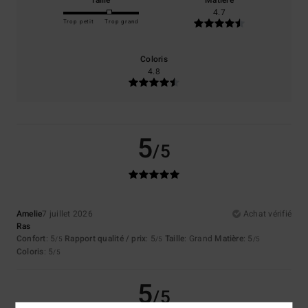
4.7
Trop petit
Trop grand
Coloris
4.8
5
/5
Amelie
7 juillet 2026
Achat vérifié
Ras
Confort
: 5
Rapport qualité / prix
: 5
Taille
: Grand
Matière
: 5
/5
/5
/5
Coloris
: 5
/5
5
/5