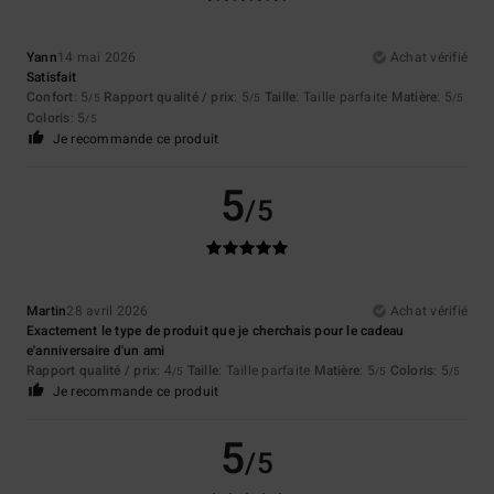
Yann
14 mai 2026
Achat vérifié
Satisfait
Confort
: 5
Rapport qualité / prix
: 5
Taille
: Taille parfaite
Matière
: 5
/5
/5
/5
Coloris
: 5
/5
Je recommande ce produit
5
/5
Martin
28 avril 2026
Achat vérifié
Exactement le type de produit que je cherchais pour le cadeau
e'anniversaire d'un ami
Rapport qualité / prix
: 4
Taille
: Taille parfaite
Matière
: 5
Coloris
: 5
/5
/5
/5
Je recommande ce produit
5
/5