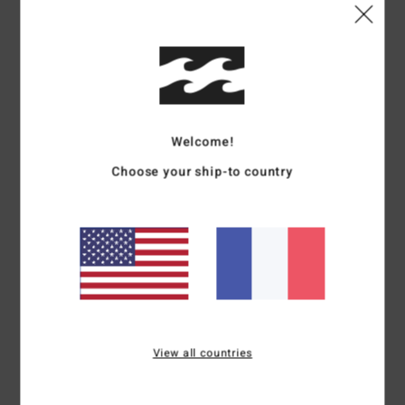
Edoardo
13 juin 2026
Achat vérifié
Haut de la page
Afficher original - Italiano
Welcome!
5
/5
Choose your ship-to country
Johnny
12 juin 2026
Achat vérifié
Qualité et taille
Afficher original - English
Confort
: 5
Rapport qualité / prix
: 5
Taille
: Trop grand
Matière
: 5
/5
/5
/5
Coloris
: 5
/5
Je recommande ce produit
View all countries
4
/5