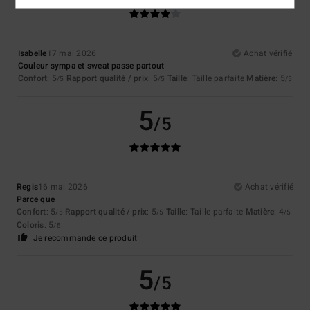
Isabelle
17 mai 2026
Achat vérifié
Couleur sympa et sweat passe partout
Confort
: 5
Rapport qualité / prix
: 5
Taille
: Taille parfaite
Matière
: 5
/5
/5
/5
5
/5
Regis
16 mai 2026
Achat vérifié
Parce que
Confort
: 5
Rapport qualité / prix
: 5
Taille
: Taille parfaite
Matière
: 4
/5
/5
/5
Coloris
: 5
/5
Je recommande ce produit
5
/5