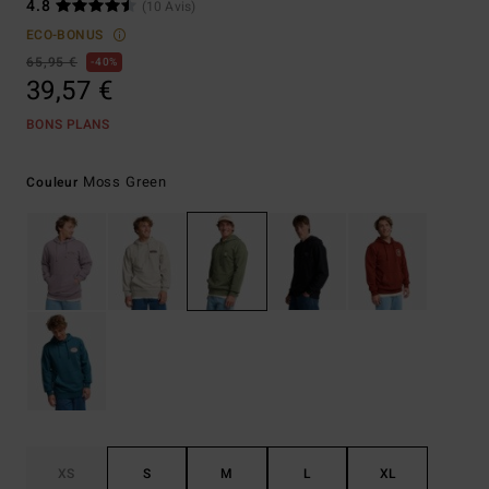
4.8
(10 Avis)
ECO-BONUS
65,95 €
40%
39,57 €
BONS PLANS
Moss Green
Couleur
XS
S
M
L
XL