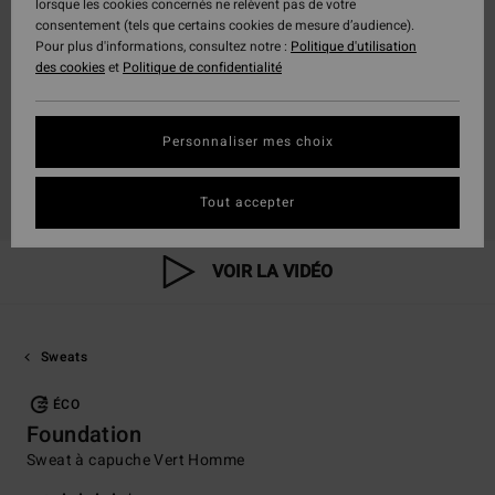
lorsque les cookies concernés ne relèvent pas de votre
consentement (tels que certains cookies de mesure d’audience).
Pour plus d'informations, consultez notre :
Politique d'utilisation
des cookies
et
Politique de confidentialité
Personnaliser mes choix
Tout accepter
VOIR LA VIDÉO
Sweats
ÉCO
Foundation
Sweat à capuche Vert Homme