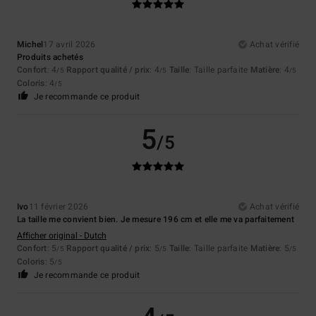
Michel
17 avril 2026
Achat vérifié
Produits achetés
Confort
: 4
Rapport qualité / prix
: 4
Taille
: Taille parfaite
Matière
: 4
/5
/5
/5
Coloris
: 4
/5
Je recommande ce produit
5
/5
Ivo
11 février 2026
Achat vérifié
La taille me convient bien. Je mesure 196 cm et elle me va parfaitement
Afficher original - Dutch
Confort
: 5
Rapport qualité / prix
: 5
Taille
: Taille parfaite
Matière
: 5
/5
/5
/5
Coloris
: 5
/5
Je recommande ce produit