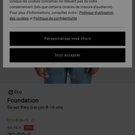
lorsque les cookies concernés ne relèvent pas de votre
consentement (tels que certains cookies de mesure d’audience).
Pour plus d'informations, consultez notre :
Politique d'utilisation
des cookies
et
Politique de confidentialité
Personnaliser mes choix
Tout accepter
ÉCO
Foundation
Sweat Bleu Garçon 8-16 ans
ECO-BONUS
45,95 €
50%