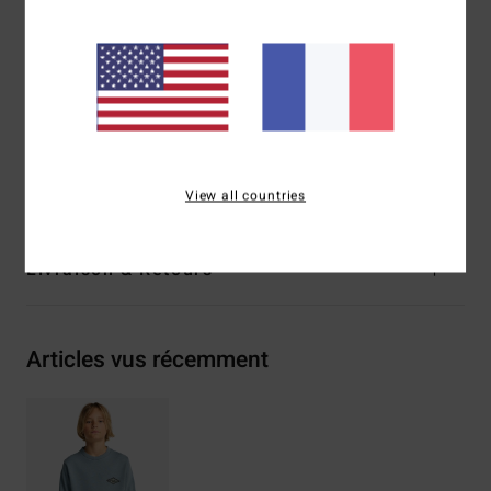
décontracté toute la journée
Art sérigraphié sur le devant et le dos
Étiquette tissée sur l’ourlet inférieur
Composition
[Matière principale] 55% coton, 25% coton
recyclé, 20% polyester recyclé
Traçabilité du produit (Loi Agec)
View all countries
Livraison & Retours
Articles vus récemment