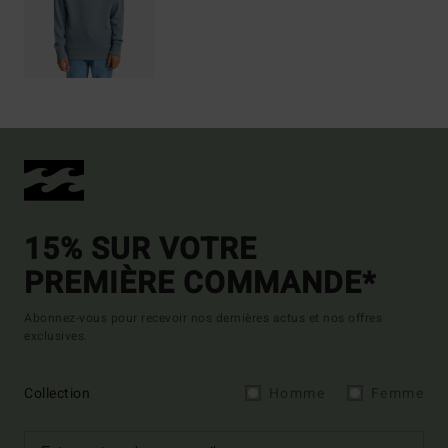
15% SUR VOTRE
PREMIÈRE COMMANDE*
Abonnez-vous pour recevoir nos dernières actus et nos offres
exclusives.
Collection
Homme
Femme