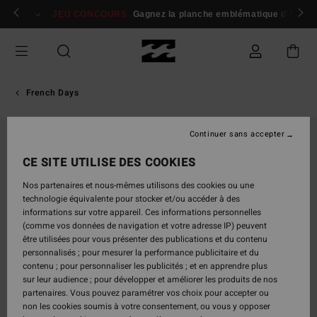
Passer
 membres
Se connecter / s'inscrire
JEU CONCOURS
Gagnez la planche emblématique d'Andy I
à
l'information
sur
le
produit
French Days
Continuer sans accepter
CE SITE UTILISE DES COOKIES
Nos partenaires et nous-mêmes utilisons des cookies ou une
technologie équivalente pour stocker et/ou accéder à des
informations sur votre appareil. Ces informations personnelles
(comme vos données de navigation et votre adresse IP) peuvent
être utilisées pour vous présenter des publications et du contenu
personnalisés ; pour mesurer la performance publicitaire et du
contenu ; pour personnaliser les publicités ; et en apprendre plus
sur leur audience ; pour développer et améliorer les produits de nos
partenaires. Vous pouvez paramétrer vos choix pour accepter ou
non les cookies soumis à votre consentement, ou vous y opposer