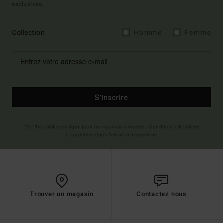
exclusives.
Collection
Homme
Femme
S'inscrire
(*) Offre valable en ligne pour les nouveaux inscrits - Conditions détaillées
disponibles dans l'email de bienvenue
Trouver un magasin
Contactez nous