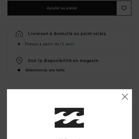
Ajouter au panier
Livraison à domicile ou point relais
Prévue à partir du
12 août
Voir la disponibilité en magasin
Sélectionnez une taille
Details & caractéristiques
Sweat capuche Vert Homme
Style
EBYSF00189
Code couleur
bke0
Caractéristiques