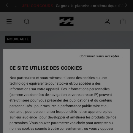
Passer
 membres
Se connecter / s'inscrire
JEU CONCOURS
Gagnez la planche emblématique d'Andy I
à
l'information
sur
le
produit
NOUVEAUTÉ
Continuer sans accepter
CE SITE UTILISE DES COOKIES
Nos partenaires et nous-mêmes utilisons des cookies ou une
technologie équivalente pour stocker et/ou accéder à des
informations sur votre appareil. Ces informations personnelles
(comme vos données de navigation et votre adresse IP) peuvent
être utilisées pour vous présenter des publications et du contenu
personnalisés ; pour mesurer la performance publicitaire et du
contenu ; pour personnaliser les publicités ; et en apprendre plus
sur leur audience ; pour développer et améliorer les produits de nos
partenaires. Vous pouvez paramétrer vos choix pour accepter ou
non les cookies soumis à votre consentement, ou vous y opposer