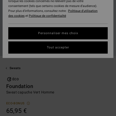
lorsque les cookies concernés ne relèvent pas de votre
consentement (tels que certains cookies de mesure d’audience).
Pour plus d'informations, consultez notre :
Politique d'utilisation
des cookies
et
Politique de confidentialité
Personnaliser mes choix
Tout accepter
Sweats
ÉCO
Foundation
Sweat capuche Vert Homme
ECO-BONUS
65,95 €