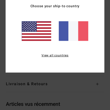
Choose your ship-to country
Matière :
molleton 280 g en coton et polyester recyclé,
intérieur brossé
Coupe :
Core
Col rond
Sérigraphies sur le devant et le dos
Étiquette tissée à l'ourlet
Composition
[Matière principale] 55% coton, 25% coton
View all countries
recyclé, 20% polyester recyclé
Traçabilité du produit (Loi Agec)
Livraison & Retours
Articles vus récemment