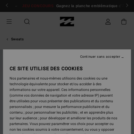
Passer
 membres
Se connecter / s'inscrire
JEU CONCOURS
Gagnez la planche emblématique d'Andy I
à
l'information
sur
le
produit
Sweats
Continuer sans accepter
NOUVEAUTÉ
CE SITE UTILISE DES COOKIES
Nos partenaires et nous-mêmes utilisons des cookies ou une
technologie équivalente pour stocker et/ou accéder à des
informations sur votre appareil. Ces informations personnelles
(comme vos données de navigation et votre adresse IP) peuvent
être utilisées pour vous présenter des publications et du contenu
personnalisés ; pour mesurer la performance publicitaire et du
contenu ; pour personnaliser les publicités ; et en apprendre plus
sur leur audience ; pour développer et améliorer les produits de nos
partenaires. Vous pouvez paramétrer vos choix pour accepter ou
non les cookies soumis à votre consentement, ou vous y opposer