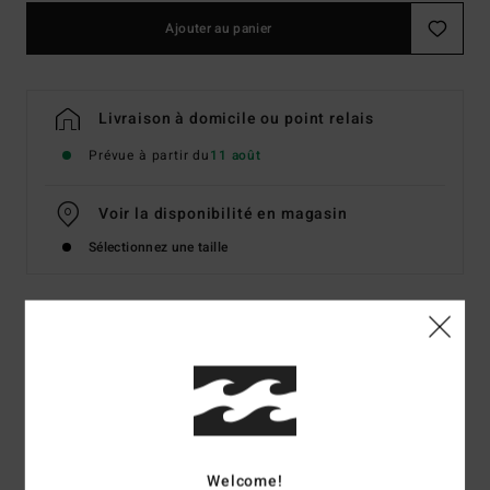
Ajouter au panier
Livraison à domicile ou point relais
Prévue à partir du
11 août
Voir la disponibilité en magasin
Sélectionnez une taille
Details & caractéristiques
Sweat Violet Homme
Style
EBYSF00188
Code couleur
skw0
Welcome!
Caractéristiques