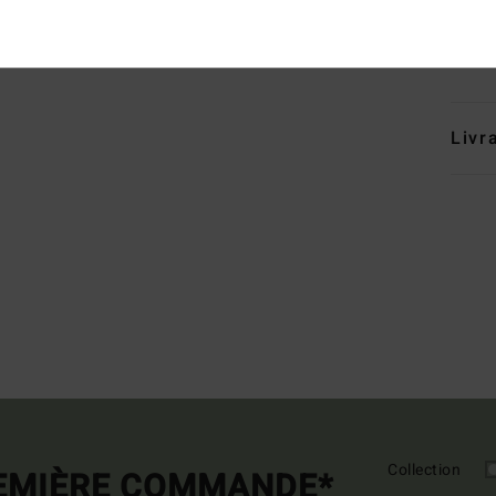
Comp
Traçab
Livr
Collection
REMIÈRE COMMANDE*