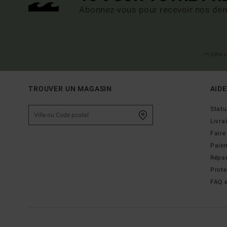
Abonnez-vous pour recevoir nos dern
(*) Offre
TROUVER UN MAGASIN
AIDE
Stat
Livra
Faire
Paie
Répar
Prot
FAQ e