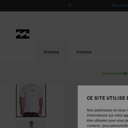
Passer
ciper
BILLAB
à
l'information
sur
le
produit
Homme
Femme
Nouveautés
Bo
RUPTURE DE STOCK
CE SITE UTILISE
Nos partenaires et nous-
informations sur votre a
être utilisées pour vous 
contenu ; pour personnalis