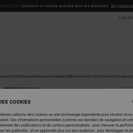
ONG CREW
Livraison et retours gratuits pour les membres
Se connecter
Aide & 
Page D'a
ardshorts
Vêtements
Accessoires
Surf
Adventure Division
Collections
Garç
Fr
T-Shi
 DES COOKIES
ECO-B
35,
mêmes utilisons des cookies ou une technologie équivalente pour stocker et/ou
ppareil. Ces informations personnelles (comme vos données de navigation et vot
présenter des publications et du contenu personnalisés ; pour mesurer la perform
er les publicités ; et en apprendre plus sur leur audience ; pour développer et am
Coule