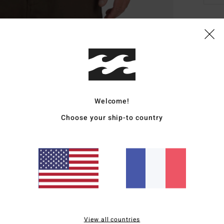
Deta
T-Shi
Style
Carac
Welcome!
Choose your ship-to country
C
M
C
E
M
L
L
É
View all countries