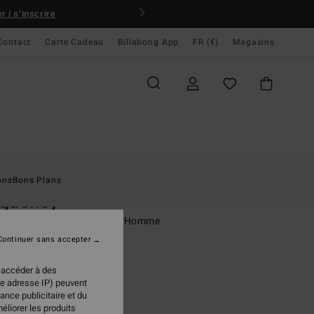
 / s'inscrire
Contact
Carte Cadeau
Billabong App
FR (€)
Magasins
ccueil
Homme
Vêtements
T-Shirts
ons
Bons Plans
equency
rt à manches courtes Blanc Homme
Continuer sans accepter
ONUS
95 €
 accéder à des
re adresse IP) peuvent
ance publicitaire et du
éliorer les produits
White
ur