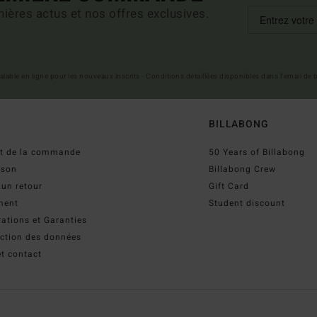
ières actus et nos offres exclusives.
 valable en ligne pour les nouveaux inscrits - Conditions détaillées disponibles dans l'email de
BILLABONG
ut de la commande
50 Years of Billabong
ison
Billabong Crew
 un retour
Gift Card
ment
Student discount
ations et Garanties
ection des données
t contact