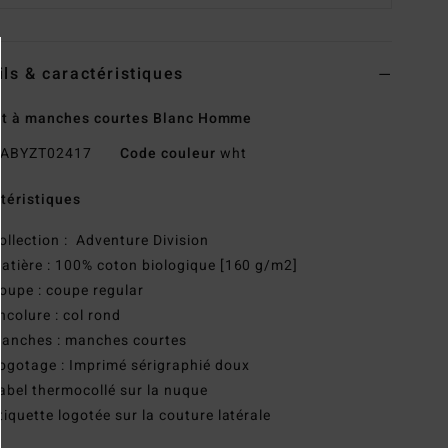
ils & caractéristiques
rt à manches courtes Blanc Homme
ABYZT02417
Code couleur
wht
téristiques
ollection : Adventure Division
atière : 100% coton biologique [160 g/m2]
oupe : coupe regular
ncolure : col rond
anches : manches courtes
ogotage : Imprimé sérigraphié doux
abel thermocollé sur la nuque
tiquette logotée sur la couture latérale