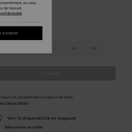
consentement, ou vous
ies de mesure
onfidentialité
t accepter
S
M
L
XL
XXL
Indisponible
roduit est actuellement en rupture de stock.
ver d'autres options
Voir la disponibilité en magasin
Sélectionnez une taille