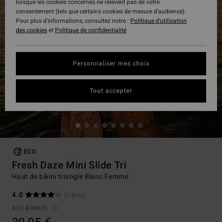
lorsque les cookies concernés ne relèvent pas de votre
consentement (tels que certains cookies de mesure d’audience).
Pour plus d'informations, consultez notre :
Politique d'utilisation
des cookies
et
Politique de confidentialité
Personnaliser mes choix
Tout accepter
ÉCO
Fresh Daze Mini Slide Tri
Haut de bikini triangle Blanc Femme
4.0
(1 Avis)
ECO-BONUS