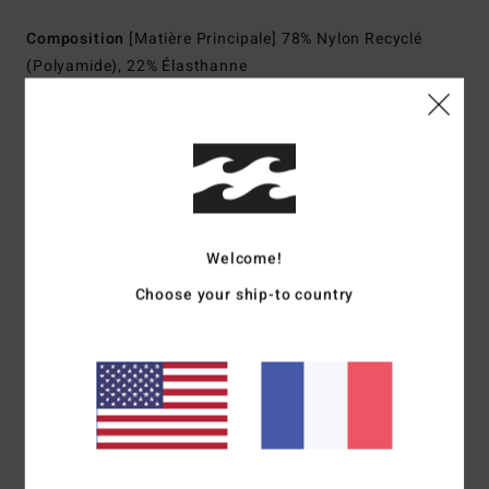
Composition
[Matière Principale] 78% Nylon Recyclé
(Polyamide), 22% Élasthanne
Traçabilité du produit (Loi Agec)
Livraison & Retours
Welcome!
Avis clients
Choose your ship-to country
Note moyenne
4.0
/5
basé sur
1 avis vérifiés
depuis décembre 2025