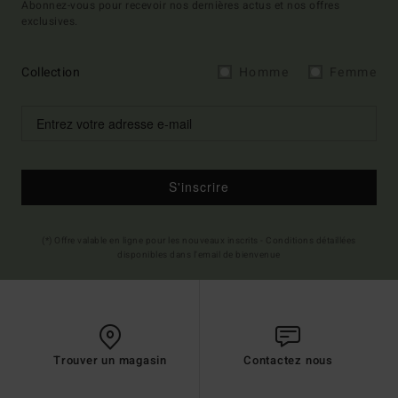
Abonnez-vous pour recevoir nos dernières actus et nos offres
exclusives.
Collection
Homme
Femme
S'inscrire
(*) Offre valable en ligne pour les nouveaux inscrits - Conditions détaillées
disponibles dans l'email de bienvenue
Trouver un magasin
Contactez nous