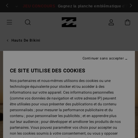
Passer
 membres
Se connecter / s'inscrire
JEU CONCOURS
Gagnez la planche emblématique d'Andy I
à
l'information
sur
le
produit
Hauts De Bikini
Continuer sans accepter
RUPTURE DE STOCK
CE SITE UTILISE DES COOKIES
Nos partenaires et nous-mêmes utilisons des cookies ou une
technologie équivalente pour stocker et/ou accéder à des
informations sur votre appareil. Ces informations personnelles
(comme vos données de navigation et votre adresse IP) peuvent
être utilisées pour vous présenter des publications et du contenu
personnalisés ; pour mesurer la performance publicitaire et du
contenu ; pour personnaliser les publicités ; et en apprendre plus
sur leur audience ; pour développer et améliorer les produits de nos
partenaires. Vous pouvez paramétrer vos choix pour accepter ou
non les cookies soumis à votre consentement, ou vous y opposer