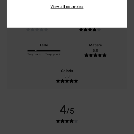
100% de nos clients recommandent ce produit
View all countries
Confort
Rapport qualité / prix
NaN
4.0
Taille
Matière
5.0
Trop petit
Trop grand
Coloris
5.0
4
/5