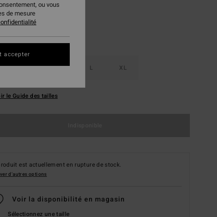
consentement, ou vous
ies de mesure
onfidentialité
t accepter
S
M
L
XL
ir le Guide des tailles
Indisponible
roduit est actuellement en rupture de stock.
ver d'autres options
Voir la disponibilité en magasin
Sélectionnez une taille