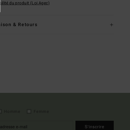
ilité du produit (Loi Agec)
aison & Retours
Homme
Femme
S'inscrire