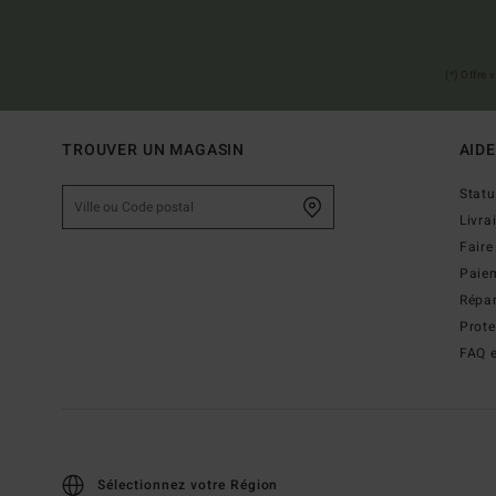
(*) Offre
TROUVER UN MAGASIN
AIDE
Stat
Livra
Faire
Paie
Répar
Prot
FAQ e
Sélectionnez votre Région