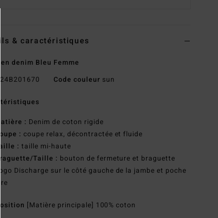
ils & caractéristiques
 en denim Bleu Femme
24B201670
Code couleur
sun
téristiques
atière :
Denim de coton rigide
oupe :
coupe relax, décontractée et fluide
aille :
taille mi-haute
raguette/Taille :
bouton de fermeture et braguette
ogo Discharge sur le côté gauche de la jambe et poche
ère
osition
[Matière principale] 100% coton