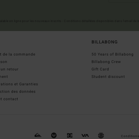
 valable en ligne pour les nouveaux inscrits - Conditions détaillées disponibles dans l'email de
BILLABONG
ut de la commande
50 Years of Billabong
ison
Billabong Crew
 un retour
Gift Card
ment
Student discount
ations et Garanties
ection des données
t contact
Conditions 