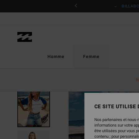
Passer
ciper
BILLAB
à
l'information
sur
le
produit
Homme
Femme
N
RUPTURE DE STOCK
CE SITE UTILISE
Nos partenaires et nous-
informations sur votre a
être utilisées pour vous 
contenu ; pour personnalis