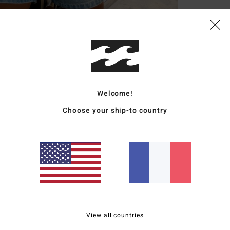
Deta
Short
Style
Welcome!
Carac
Choose your ship-to country
M
C
T
B
L
arri
View all countries
Comp