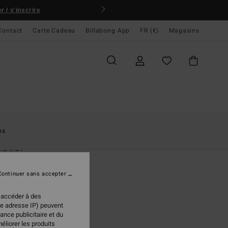
 / s'inscrire
Contact
Carte Cadeau
Billabong App
FR (€)
Magasins
ccueil
Femme
Vêtements
Shorts & Jupes
ns
ster
 en denim Bleu Femme
Continuer sans accepter
95 €
 accéder à des
re adresse IP) peuvent
ance publicitaire et du
Sun Faded Indigo
ur
éliorer les produits