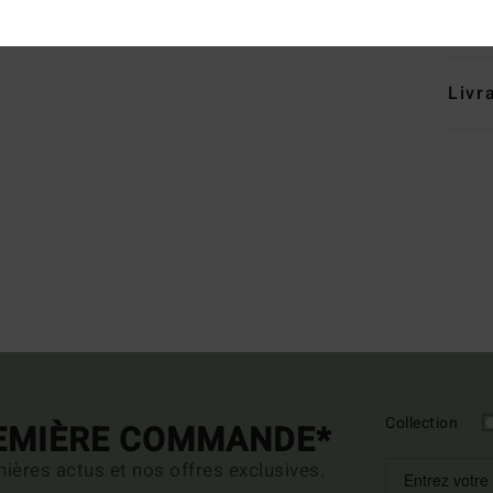
Traçab
Livr
Collection
REMIÈRE COMMANDE*
ières actus et nos offres exclusives.