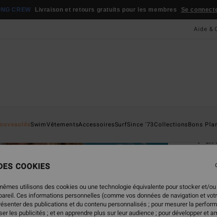
ONG CREW
Livraison et retours gratuits pour les membres
Se connecter
Aide & 
Page D'a
ouveautés
Swim
Vêtements
Accessoires
Surf
Since '73
Collections
Bons Pla
Fun
Short
 DES COOKIES
59,
mêmes utilisons des cookies ou une technologie équivalente pour stocker et/ou
ppareil. Ces informations personnelles (comme vos données de navigation et vot
présenter des publications et du contenu personnalisés ; pour mesurer la perform
Coule
er les publicités ; et en apprendre plus sur leur audience ; pour développer et am