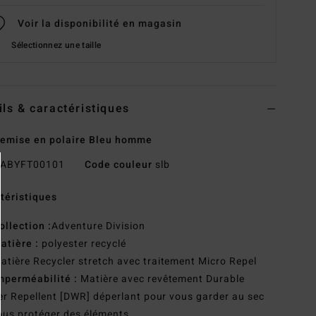
Voir la disponibilité en magasin
Sélectionnez une taille
ils & caractéristiques
emise en polaire Bleu homme
ABYFT00101
Code couleur
slb
téristiques
ollection :
Adventure Division
atière :
polyester recyclé
atière Recycler stretch avec traitement Micro Repel
mperméabilité :
Matière avec revêtement Durable
r Repellent [DWR] déperlant pour vous garder au sec
ous protéger des éléments