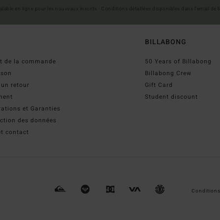
 valable en ligne pour les nouveaux inscrits - Conditions détaillées disponibles dans l'email de
BILLABONG
ut de la commande
50 Years of Billabong
ison
Billabong Crew
 un retour
Gift Card
ment
Student discount
ations et Garanties
ection des données
t contact
Conditions 