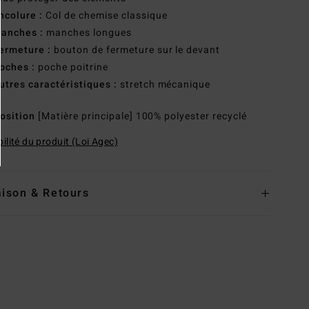
ncolure :
Col de chemise classique
anches :
manches longues
ermeture :
bouton de fermeture sur le devant
oches :
poche poitrine
utres caractéristiques :
stretch mécanique
osition
[Matière principale] 100% polyester recyclé
ilité du produit (Loi Agec)
aison & Retours