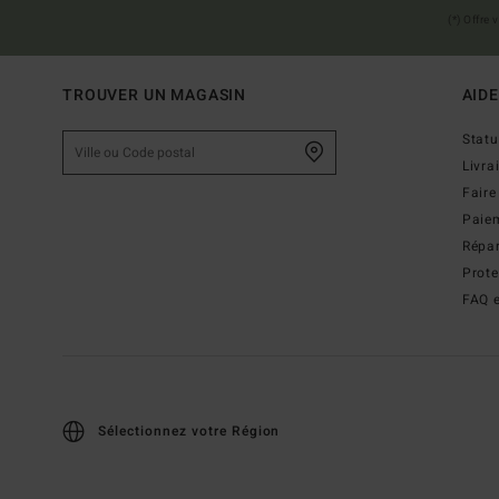
(*) Offre
TROUVER UN MAGASIN
AIDE
Stat
Livra
Faire
Paie
Répar
Prot
FAQ e
Sélectionnez votre Région