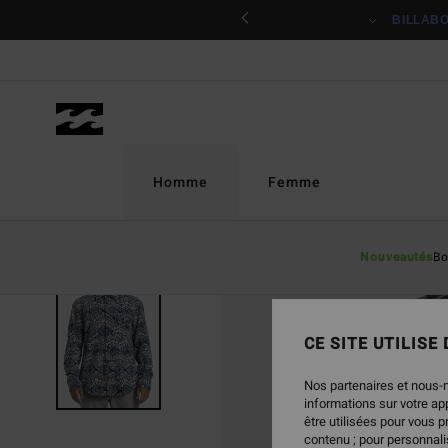
Passer
ciper
BILLAB
à
l'information
sur
le
produit
Homme
Femme
Nouveautés
Bo
CE SITE UTILISE
Nos partenaires et nous-
informations sur votre a
être utilisées pour vous 
contenu ; pour personnalis