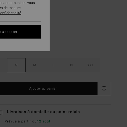
consentement, ou vous
PLANS
ies de mesure
onfidentialité
Slate Blue
ur
t accepter
S
M
L
XL
XXL
Ajouter au panier
Livraison à domicile ou point relais
Prévue à partir du
12 août