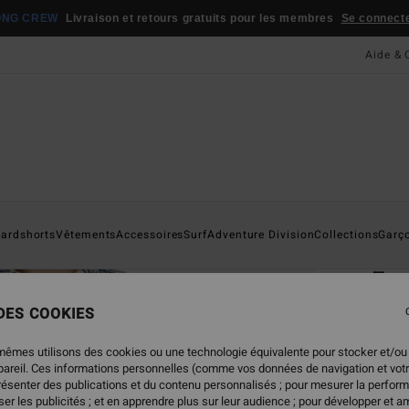
ONG CREW
Livraison et retours gratuits pour les membres
Se connecter
Aide & 
Page D'a
ardshorts
Vêtements
Accessoires
Surf
Adventure Division
Collections
Garç
ÉC
Fur
Surch
 DES COOKIES
ECO-B
mêmes utilisons des cookies ou une technologie équivalente pour stocker et/ou
ppareil. Ces informations personnelles (comme vos données de navigation et vot
85,95
présenter des publications et du contenu personnalisés ; pour mesurer la perform
42,
er les publicités ; et en apprendre plus sur leur audience ; pour développer et am