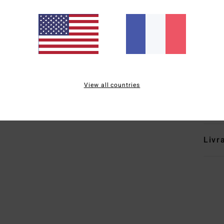
E
M
F
P
A
Comp
View all countries
Traçab
Livr