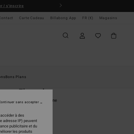
 / s'inscrire
Contact
Carte Cadeau
Billabong App
FR (€)
Magasins
ccueil
Homme
Vêtements
Polaires
ons
Bons Plans
O
nace Flannel
emise en polaire Bleu homme
Continuer sans accepter
ONUS
 accéder à des
re adresse IP) peuvent
 €
50%
ance publicitaire et du
98 €
éliorer les produits