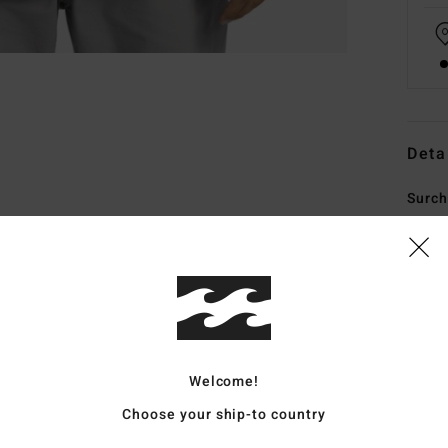
Deta
Surch
Style
Carac
C
M
M
Welcome!
I
Choose your ship-to country
Wate
et v