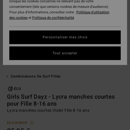
lorsque les cookies concernés ne relèvent pas de votre
consentement (tels que certains cookies de mesure d’audience).
Pour plus d'informations, consultez notre :
Politique d'utilisation
des cookies
et
Politique de confidentialité
Personnaliser mes choix
Tout accepter
Combinaisons De Surf Filles
ÉCO
Girls Surf Dayz - Lycra manches courtes
pour Fille 8-16 ans
Lycra manches courtes Violet Fille 8-16 ans
ECO-BONUS