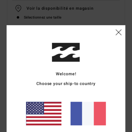
Voir la disponibilité en magasin
Sélectionnez une taille
Details & caractéristiques
Lycra manches courtes Violet Fille 8-16 ans
Style
EBGWR00100
Code couleur
php0
Welcome!
Caractéristiques
Choose your ship-to country
Matière :
Polyester et élasthanne recyclé
Technologie :
Indice de protection solaire UPF 50+
Coupe :
coupe Performance fit
Col :
col rond
Manches :
manches courtes