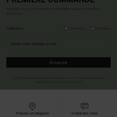
PREMIÈRE COMMANDE*
Abonnez-vous pour recevoir nos dernières actus et nos offres
exclusives.
Collection
Homme
Femme
S'inscrire
(*) Offre valable en ligne pour les nouveaux inscrits - Conditions détaillées
disponibles dans l'email de bienvenue
Trouver un magasin
Contactez nous