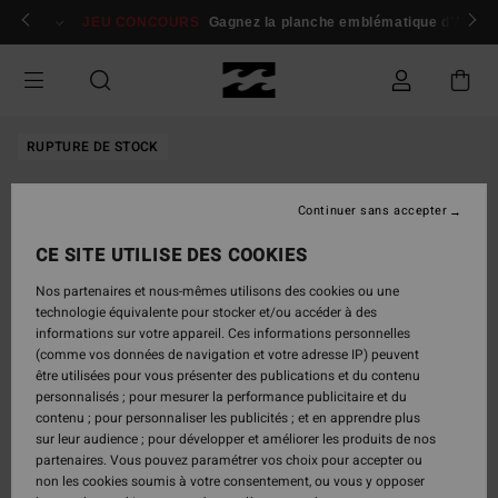
Passer
 membres
Se connecter / s'inscrire
JEU CONCOURS
Gagnez la planche emblématique d'Andy I
à
l'information
sur
le
produit
RUPTURE DE STOCK
Continuer sans accepter
CE SITE UTILISE DES COOKIES
Nos partenaires et nous-mêmes utilisons des cookies ou une
technologie équivalente pour stocker et/ou accéder à des
informations sur votre appareil. Ces informations personnelles
(comme vos données de navigation et votre adresse IP) peuvent
être utilisées pour vous présenter des publications et du contenu
personnalisés ; pour mesurer la performance publicitaire et du
contenu ; pour personnaliser les publicités ; et en apprendre plus
sur leur audience ; pour développer et améliorer les produits de nos
partenaires. Vous pouvez paramétrer vos choix pour accepter ou
non les cookies soumis à votre consentement, ou vous y opposer