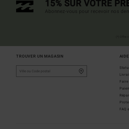
15% SUR VOTRE P
Abonnez-vous pour recevoir nos dern
(*) Offre
TROUVER UN MAGASIN
AIDE
Stat
Livra
Faire
Paie
Répar
Prot
FAQ e