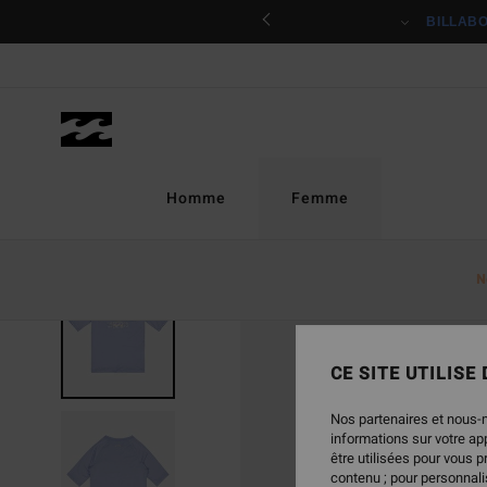
Passer
ciper
BILLAB
à
l'information
sur
le
produit
Homme
Femme
N
CE SITE UTILISE
Nos partenaires et nous-
informations sur votre a
être utilisées pour vous 
contenu ; pour personnalis