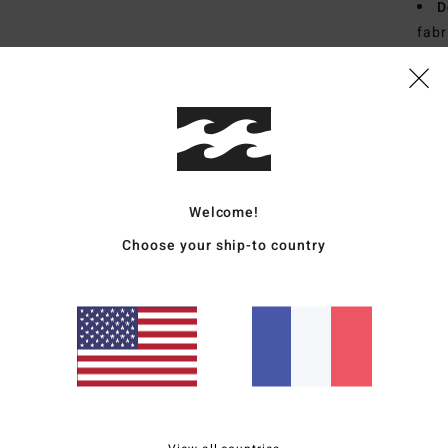
D
fabr
L
T
Comp
élast
Traçab
Welcome!
Choose your ship-to country
Livr
Note moyenne