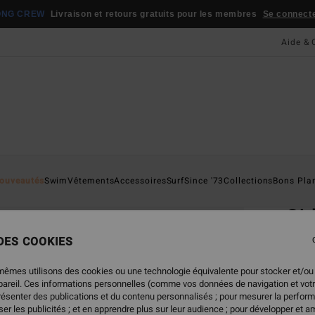
ONG CREW
Livraison et retours gratuits pour les membres
Se connecter
Aide & 
Page D'a
ouveautés
Swim
Vêtements
Accessoires
Surf
Since '73
Collections
Bons Pla
ÉC
Gir
T-shi
 DES COOKIES
3.0
mêmes utilisons des cookies ou une technologie équivalente pour stocker et/ou
25,
ppareil. Ces informations personnelles (comme vos données de navigation et vot
présenter des publications et du contenu personnalisés ; pour mesurer la perform
er les publicités ; et en apprendre plus sur leur audience ; pour développer et am