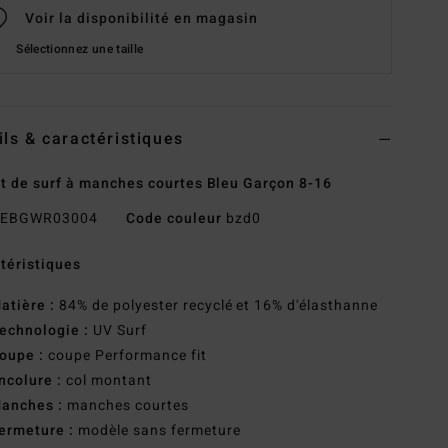
Voir la disponibilité en magasin
Sélectionnez une taille
ils & caractéristiques
rt de surf à manches courtes Bleu Garçon 8-16
EBGWR03004
Code couleur
bzd0
téristiques
atière :
84% de polyester recyclé et 16% d'élasthanne
echnologie :
UV Surf
oupe :
coupe Performance fit
ncolure :
col montant
anches :
manches courtes
ermeture :
modèle sans fermeture