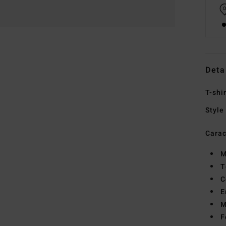
Deta
T-shi
Style
Carac
M
T
C
E
M
F