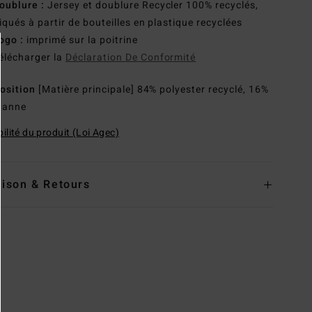
oublure :
Jersey et doublure Recycler 100% recyclés,
iqués à partir de bouteilles en plastique recyclées
ogo :
imprimé sur la poitrine
élécharger la
Déclaration De Conformité
osition
[Matière principale] 84% polyester recyclé, 16%
hanne
ilité du produit (Loi Agec)
aison & Retours