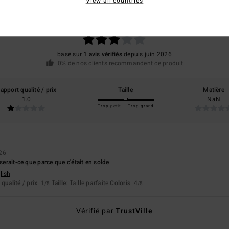
View all countries
3.0
/5
basé sur
1 avis vérifiés
depuis juin 2026
0% de nos clients recommandent ce produit
apport qualité / prix
Taille
Matière
1.0
NaN
Trop petit
Trop grand
026
 serait-ce que parce que c'était en solde
lish
qualité / prix
: 1
Taille
: Taille parfaite
Coloris
: 4
/5
/5
Vérifié par
TrustVille