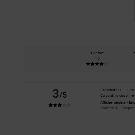
Confort
R
4.0
3
Benedetta
11 juin 2
/5
Ça valait le coup, ne
Afficher original - Eng
Confort
: 4
Rapport 
/5