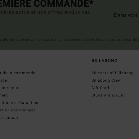
REMIÈRE COMMANDE*
ières actus et nos offres exclusives.
 valable en ligne pour les nouveaux inscrits - Conditions détaillées disponibles dans l'email de
BILLABONG
ut de la commande
50 Years of Billabong
ison
Billabong Crew
 un retour
Gift Card
ment
Student discount
ations et Garanties
ection des données
t contact