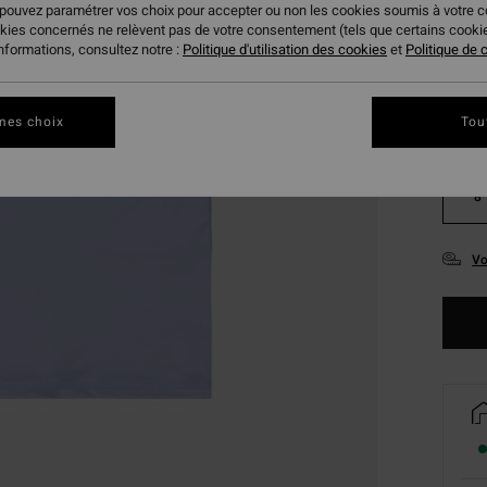
 pouvez paramétrer vos choix pour accepter ou non les cookies soumis à votre 
Coule
okies concernés ne relèvent pas de votre consentement (tels que certains cook
informations, consultez notre :
Politique d'utilisation des cookies
et
Politique de c
mes choix
Tou
8
Vo