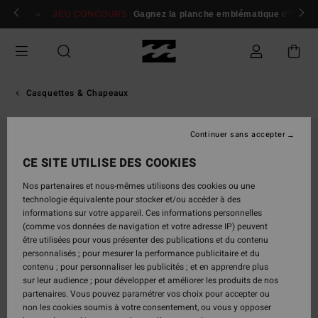
Passer
 membres
Se connecter / s'inscrire
JEU CONCOURS
Gagnez la planche emblématique d'Andy I
à
l'information
sur
le
produit
Casquettes & Chapeaux
Continuer sans accepter
RUPTURE DE STOCK
CE SITE UTILISE DES COOKIES
Nos partenaires et nous-mêmes utilisons des cookies ou une
technologie équivalente pour stocker et/ou accéder à des
informations sur votre appareil. Ces informations personnelles
(comme vos données de navigation et votre adresse IP) peuvent
être utilisées pour vous présenter des publications et du contenu
personnalisés ; pour mesurer la performance publicitaire et du
contenu ; pour personnaliser les publicités ; et en apprendre plus
sur leur audience ; pour développer et améliorer les produits de nos
partenaires. Vous pouvez paramétrer vos choix pour accepter ou
non les cookies soumis à votre consentement, ou vous y opposer