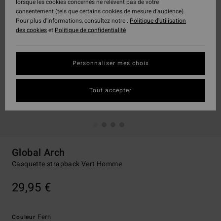
lorsque les cookies concernés ne relèvent pas de votre
consentement (tels que certains cookies de mesure d’audience).
Pour plus d'informations, consultez notre :
Politique d'utilisation
des cookies
et
Politique de confidentialité
Personnaliser mes choix
Tout accepter
Global Arch
Casquette strapback Vert Homme
29,95 €
Fern
Couleur