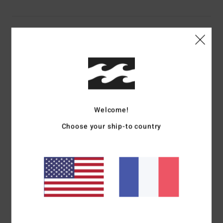
Details & caractéristiques
Casquette strapback Vert Homme
Style
ABYHA00501
Code couleur
gkz0
Caractéristiques
Welcome!
Matière :
coton
Choose your ship-to country
Construction :
construction 6 pans déstructurée
Visière :
Visière plate
Fermeture :
fermeture strapback
Logotage :
Étiquette tissée au centre de la couronne
avant
Composition
[Matière principale] 100% coton
Traçabilité du produit (Loi Agec)