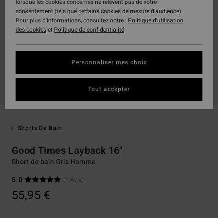
lorsque les cookies concernés ne relèvent pas de votre
consentement (tels que certains cookies de mesure d’audience).
Pour plus d'informations, consultez notre :
Politique d'utilisation
des cookies
et
Politique de confidentialité
Personnaliser mes choix
Tout accepter
Shorts De Bain
Good Times Layback 16"
Short de bain Gris Homme
5.0
(1 Avis)
55,95 €