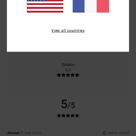
Confort
Rapport qualité / prix
5.0
5.0
View all countries
Taille
Matière
5.0
Trop petit
Trop grand
Coloris
5.0
5
/5
Ahmed
29 mai 2026
Achat vérifié