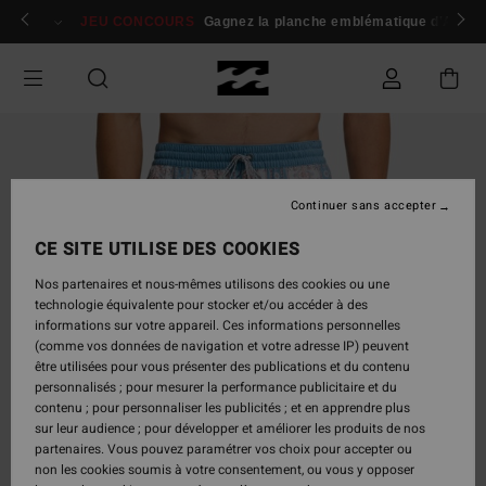
Passer
 membres
Se connecter / s'inscrire
JEU CONCOURS
Gagnez la planche emblématique d'Andy I
à
l'information
sur
le
produit
Continuer sans accepter
CE SITE UTILISE DES COOKIES
Nos partenaires et nous-mêmes utilisons des cookies ou une
technologie équivalente pour stocker et/ou accéder à des
informations sur votre appareil. Ces informations personnelles
(comme vos données de navigation et votre adresse IP) peuvent
être utilisées pour vous présenter des publications et du contenu
personnalisés ; pour mesurer la performance publicitaire et du
contenu ; pour personnaliser les publicités ; et en apprendre plus
sur leur audience ; pour développer et améliorer les produits de nos
partenaires. Vous pouvez paramétrer vos choix pour accepter ou
non les cookies soumis à votre consentement, ou vous y opposer