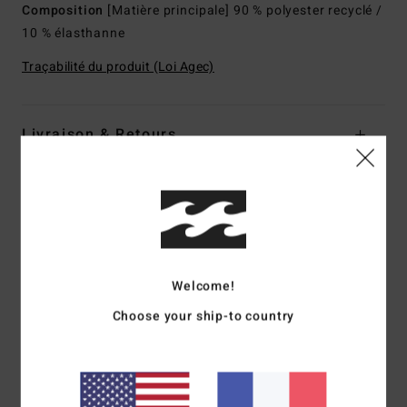
Composition
[Matière principale] 90 % polyester recyclé /
10 % élasthanne
Traçabilité du produit (Loi Agec)
Livraison & Retours
Avis clients
Note moyenne
Welcome!
5.0
Choose your ship-to country
/5
basé sur
1 avis vérifiés
depuis mai 2026
100% de nos clients recommandent ce produit