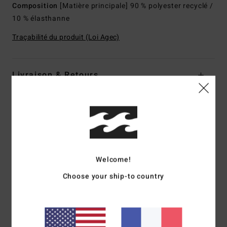
Composition
[Matière principale] 90 % polyester recyclé /
10 % élasthanne
Traçabilité du produit (Loi Agec)
Livraison & Retours
Avis clients
Note moyenne
Welcome!
5.0
Choose your ship-to country
/5
basé sur
1 avis vérifiés
depuis mai 2026
100% de nos clients recommandent ce produit