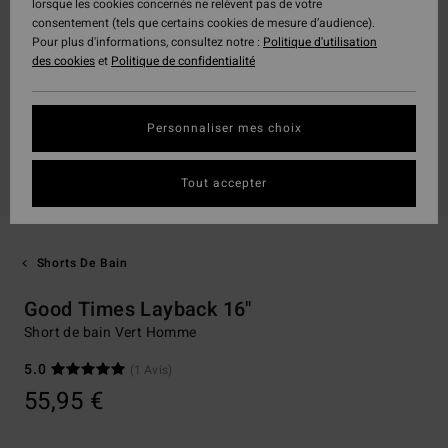
lorsque les cookies concernés ne relèvent pas de votre
consentement (tels que certains cookies de mesure d’audience).
Pour plus d'informations, consultez notre :
Politique d'utilisation
des cookies
et
Politique de confidentialité
Personnaliser mes choix
Tout accepter
Shorts De Bain
Good Times Layback 16"
Short de bain Vert Homme
5.0
(1 Avis)
55,95 €