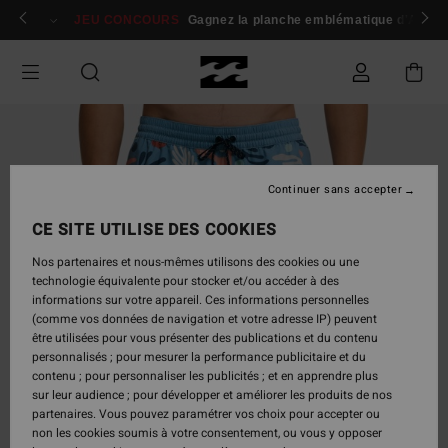
Passer
 membres
Se connecter / s'inscrire
JEU CONCOURS
Gagnez la planche emblématique d'Andy I
à
l'information
sur
le
produit
Continuer sans accepter
CE SITE UTILISE DES COOKIES
Nos partenaires et nous-mêmes utilisons des cookies ou une
technologie équivalente pour stocker et/ou accéder à des
informations sur votre appareil. Ces informations personnelles
(comme vos données de navigation et votre adresse IP) peuvent
être utilisées pour vous présenter des publications et du contenu
personnalisés ; pour mesurer la performance publicitaire et du
contenu ; pour personnaliser les publicités ; et en apprendre plus
sur leur audience ; pour développer et améliorer les produits de nos
partenaires. Vous pouvez paramétrer vos choix pour accepter ou
non les cookies soumis à votre consentement, ou vous y opposer