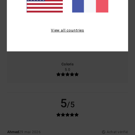
Confort
Rapport qualité / prix
5.0
5.0
View all countries
Taille
Matière
5.0
Trop petit
Trop grand
Coloris
5.0
5
/5
Ahmed
29 mai 2026
Achat vérifié