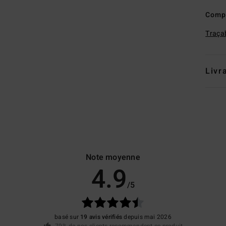
Comp
Traçab
Livr
Note moyenne
4.9
/5
basé sur
19 avis vérifiés
depuis mai 2026