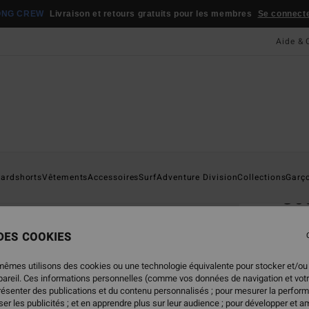
ONG CREW
Livraison et retours gratuits pour les membres
Se connecter
Aide & 
Page D'a
ardshorts
Vêtements
Accessoires
Surf
Adventure Division
Collections
Garç
Go
T-Shi
 DES COOKIES
4.9
29,95
mêmes utilisons des cookies ou une technologie équivalente pour stocker et/ou
17,
ppareil. Ces informations personnelles (comme vos données de navigation et vot
présenter des publications et du contenu personnalisés ; pour mesurer la perform
BONS 
er les publicités ; et en apprendre plus sur leur audience ; pour développer et am