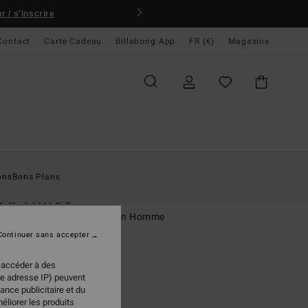
 / s'inscrire
Contact
Carte Cadeau
Billabong App
FR (€)
Magasins
ccueil
Homme
Vêtements
T-Shirts
ons
Bons Plans
od Times
rt à manches courtes Marron Homme
Continuer sans accepter
(19 Avis)
 €
40%
 accéder à des
97 €
re adresse IP) peuvent
ance publicitaire et du
PLANS
éliorer les produits