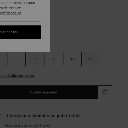
consentement, ou vous
ies de mesure
Dark Brown
ur
onfidentialité
t accepter
S
M
L
XL
XXL
ir le Guide des tailles
Ajouter au panier
Livraison à domicile ou point relais
Prévue à partir du
11 août