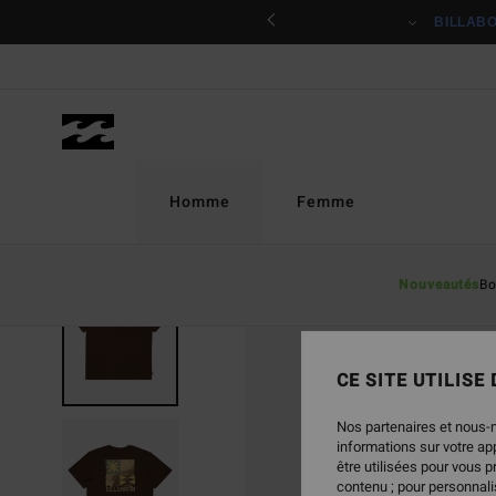
Passer
ciper
BILLAB
à
l'information
sur
le
produit
Homme
Femme
Nouveautés
Bo
CE SITE UTILISE
Nos partenaires et nous-
informations sur votre a
être utilisées pour vous 
contenu ; pour personnalis