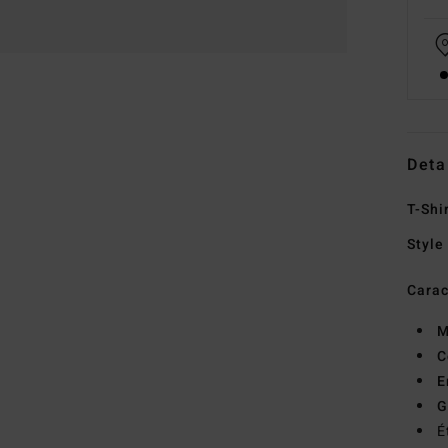
Deta
T-Shi
Style
Carac
M
C
E
G
É