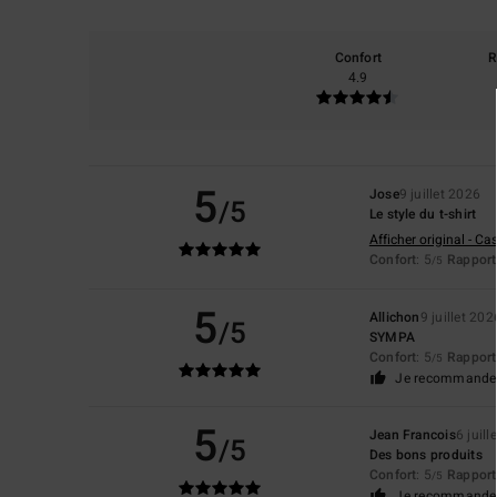
Confort
R
4.9
5
Jose
9 juillet 2026
/5
Le style du t-shirt
Afficher original - Ca
Confort
: 5
Rapport 
/5
5
Allichon
9 juillet 202
/5
SYMPA
Confort
: 5
Rapport 
/5
Je recommande 
5
Jean Francois
6 juill
/5
Des bons produits
Confort
: 5
Rapport 
/5
Je recommande 