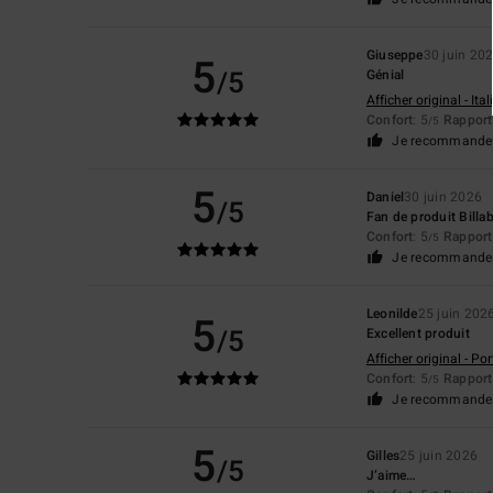
Giuseppe
30 juin 20
5
/5
Génial
Afficher original - Ita
Confort
: 5
Rapport 
/5
Je recommande 
5
Daniel
30 juin 2026
/5
Fan de produit Billa
Confort
: 5
Rapport 
/5
Je recommande 
Leonilde
25 juin 202
5
/5
Excellent produit
Afficher original - Po
Confort
: 5
Rapport 
/5
Je recommande 
5
Gilles
25 juin 2026
/5
J’aime…