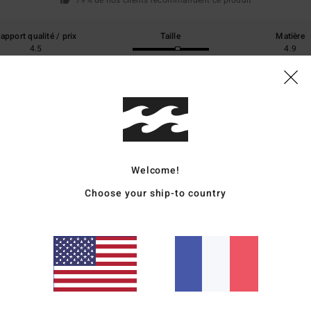
79% de nos clients recommandent ce produit
apport qualité / prix
Taille
Matière
4.5
4.9
Trop petit
Trop grand
stellano
qualité / prix
: 4
Taille
: Taille parfaite
Matière
: 5
Coloris
: 5
/5
/5
/5
Welcome!
Choose your ship-to country
6
qualité / prix
: 4
Taille
: Taille parfaite
Matière
: 5
Coloris
: 5
/5
/5
/5
ce produit
et 2026
qualité / prix
: 5
Taille
: Taille parfaite
Matière
: 5
Coloris
: 5
/5
/5
/5
ce produit