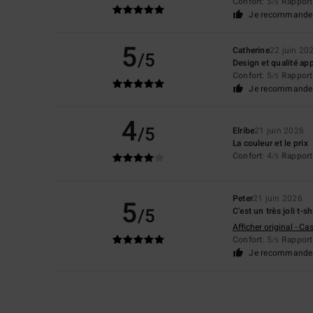
Confort
: 5
Rapport 
/5
Je recommande 
5
Catherine
22 juin 20
/5
Design et qualité ap
Confort
: 5
Rapport 
/5
Je recommande 
4
/5
Elribe
21 juin 2026
La couleur et le prix
Confort
: 4
Rapport 
/5
Peter
21 juin 2026
5
/5
C'est un très joli t-s
Afficher original - Ca
Confort
: 5
Rapport 
/5
Je recommande 