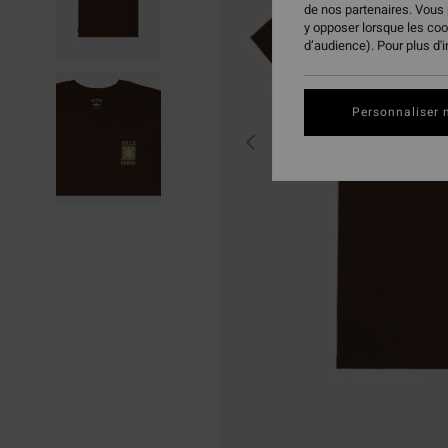
de nos partenaires. Vous
y opposer lorsque les co
d’audience). Pour plus d'
Personnaliser 