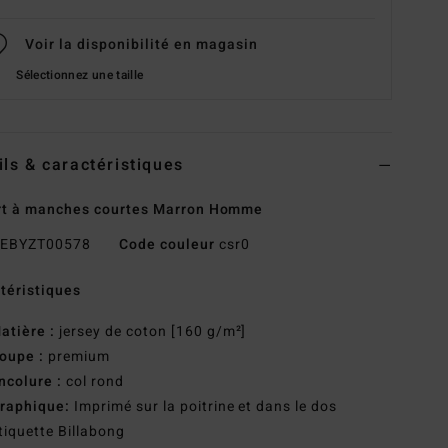
Voir la disponibilité en magasin
Sélectionnez une taille
ils & caractéristiques
rt à manches courtes Marron Homme
EBYZT00578
Code couleur
csr0
téristiques
atière :
jersey de coton [160 g/m²]
oupe :
premium
ncolure :
col rond
raphique:
Imprimé sur la poitrine et dans le dos
tiquette Billabong