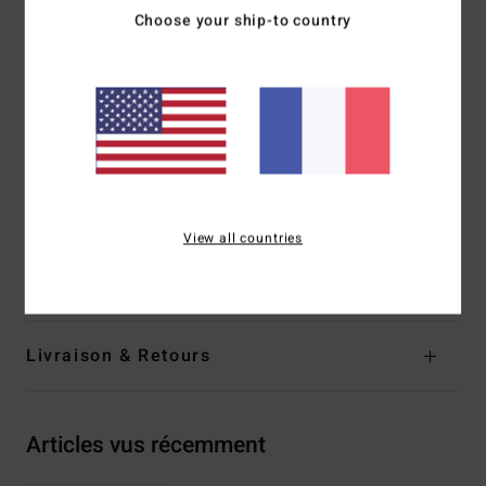
Choose your ship-to country
Protection solaire anti-UV 100 %
Cat. 2-3
5 charnières à barillet
Étui en coton biologique
Garantie :
2 ans
Télécharger la
Déclaration De Conformité
Composition
[Tissu principal] 50 % acétate, 50 %
polycarbonate
View all countries
Traçabilité du produit (Loi Agec)
Livraison & Retours
Articles vus récemment