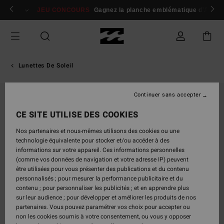
Passer
 membres
Se connecter / s'inscrire
JEU CONCOURS
Gagnez la planche emblématique d'Andy I
à
l'information
sur
le
produit
Lunettes De Soleil
Continuer sans accepter
CE SITE UTILISE DES COOKIES
Nos partenaires et nous-mêmes utilisons des cookies ou une
technologie équivalente pour stocker et/ou accéder à des
informations sur votre appareil. Ces informations personnelles
(comme vos données de navigation et votre adresse IP) peuvent
être utilisées pour vous présenter des publications et du contenu
personnalisés ; pour mesurer la performance publicitaire et du
contenu ; pour personnaliser les publicités ; et en apprendre plus
sur leur audience ; pour développer et améliorer les produits de nos
partenaires. Vous pouvez paramétrer vos choix pour accepter ou
non les cookies soumis à votre consentement, ou vous y opposer