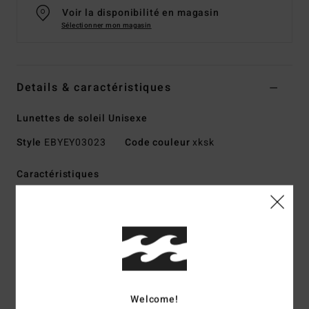
Voir la disponibilité en magasin
Sélectionner mon magasin
Details & caractéristiques
Lunettes de soleil Unisexe
Style
EBYEY03023
Code couleur
xksk
Caractéristiques
verres :
45mm
Pont :
23 mm
Branche :
145
Hauteur des verres :
40,5 mm
Monture en bio-acétate faite à la main
Verres CR39
Welcome!
Enveloppement du visage de base 4,5