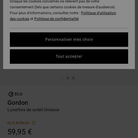
lorsque les cookies concernés ne relèvent pas de votre
consentement (tels que certains cookies de mesure d’audience).
Pour plus d'informations, consultez notre :
Politique d'utilisation
des cookies
et
Politique de confidentialité
Personnaliser mes choix
Tout accepter
ÉCO
Gordon
Lunettes de soleil Unisexe
ECO-BONUS
59,95 €