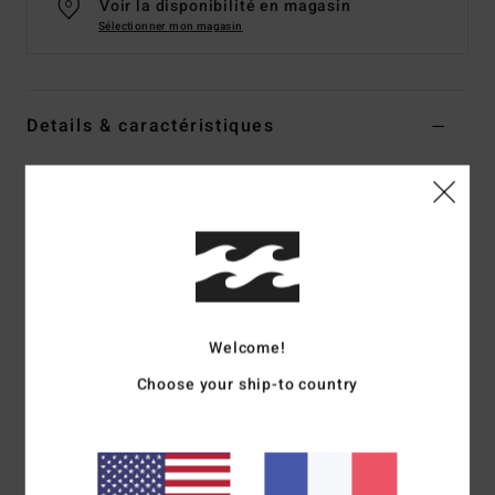
Voir la disponibilité en magasin
Sélectionner mon magasin
Details & caractéristiques
Casquette trucker Vert Femme
Style
BL000393
Code couleur
gmm0
Caractéristiques
Matière :
polyester
Casquette trucker
Welcome!
Construction ajustée, visière incurvée
Choose your ship-to country
Fermeture à bouton-pression réglable en plastique
Graphique sérigraphié
Composition
[Matière principale] 100% coton