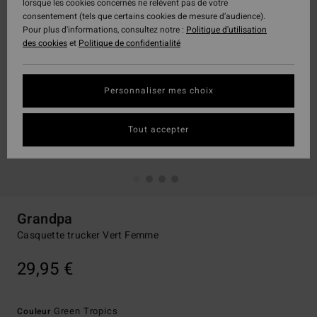
lorsque les cookies concernés ne relèvent pas de votre
consentement (tels que certains cookies de mesure d’audience).
Pour plus d'informations, consultez notre :
Politique d'utilisation
des cookies
et
Politique de confidentialité
Personnaliser mes choix
Tout accepter
Grandpa
Casquette trucker Vert Femme
29,95 €
Green Tropics
Couleur