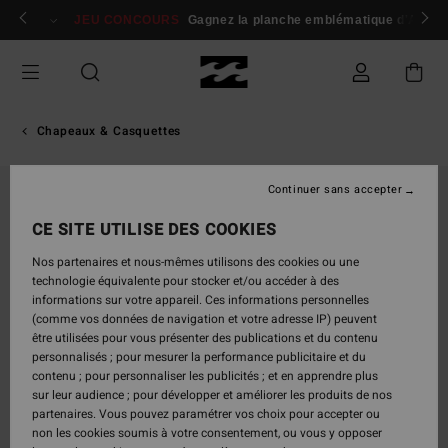
Passer
 membres
Se connecter / s'inscrire
JEU CONCOURS
Gagnez la planche emblématique d'Andy I
à
l'information
sur
le
produit
Chapeaux & Casquettes
Continuer sans accepter
CE SITE UTILISE DES COOKIES
Nos partenaires et nous-mêmes utilisons des cookies ou une
technologie équivalente pour stocker et/ou accéder à des
informations sur votre appareil. Ces informations personnelles
(comme vos données de navigation et votre adresse IP) peuvent
être utilisées pour vous présenter des publications et du contenu
personnalisés ; pour mesurer la performance publicitaire et du
contenu ; pour personnaliser les publicités ; et en apprendre plus
sur leur audience ; pour développer et améliorer les produits de nos
partenaires. Vous pouvez paramétrer vos choix pour accepter ou
non les cookies soumis à votre consentement, ou vous y opposer