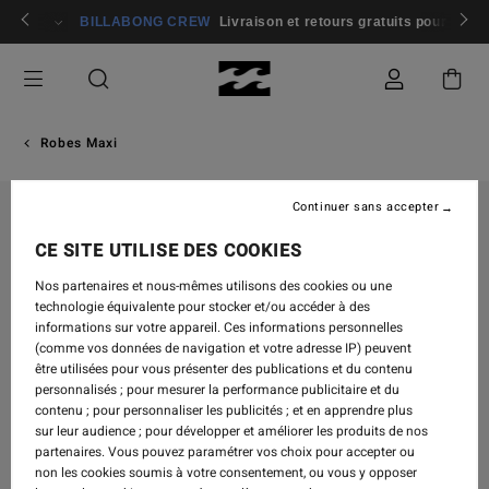
Passer
rons 🏄
Participer
BILLABONG CREW
Livraison et retours gratuits pour les
à
l'information
sur
le
produit
Robes Maxi
Continuer sans accepter
CE SITE UTILISE DES COOKIES
Nos partenaires et nous-mêmes utilisons des cookies ou une
technologie équivalente pour stocker et/ou accéder à des
informations sur votre appareil. Ces informations personnelles
(comme vos données de navigation et votre adresse IP) peuvent
être utilisées pour vous présenter des publications et du contenu
personnalisés ; pour mesurer la performance publicitaire et du
contenu ; pour personnaliser les publicités ; et en apprendre plus
sur leur audience ; pour développer et améliorer les produits de nos
partenaires. Vous pouvez paramétrer vos choix pour accepter ou
non les cookies soumis à votre consentement, ou vous y opposer