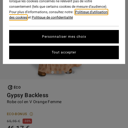
lorsque les cookies concernés ne relèvent pas de votre
consentement (tels que certains cookies de mesure d’audience).
Pour plus d'informations, consultez notre :
Politique d'utilisation
des cookies
et
Politique de confidentialité
Personnaliser mes choix
Tout accepter
ÉCO
Gypsy Backless
Robe col en V Orange Femme
ECO-BONUS
65,95 €
30%