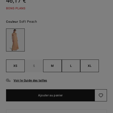
46,17 €
BONS PLANS
Soft Peach
Couleur
XS
S
M
L
XL
Voir le Guide des tailles
Ajouter au panier