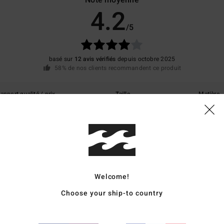
Note moyenne
4.2
/5
basé sur
12 avis vérifiés
depuis octobre 2025
58% de nos clients recommandent ce produit
apport qualité / prix
Taille
Matière
4.3
4.6
Trop petit
Trop grand
 le tissu est génial !
Welcome!
utsch
qualité / prix
: 5
Taille
: Grand
Matière
: 5
Coloris
: 5
/5
/5
/5
Choose your ship-to country
ce produit