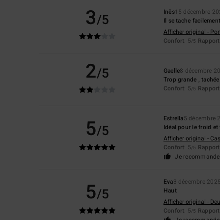
3
Inês
15 décembre 20
/5
Il se tache facilemen
Afficher original - Po
Confort
: 5
Rapport 
/5
2
/5
Gaelle
8 décembre 2
Trop grande , tachée
Confort
: 5
Rapport 
/5
Estrella
5 décembre 
5
/5
Idéal pour le froid et
Afficher original - Ca
Confort
: 5
Rapport 
/5
Je recommande 
Eva
3 décembre 202
5
/5
Haut
Afficher original - De
Confort
: 5
Rapport 
/5
Je recommande 