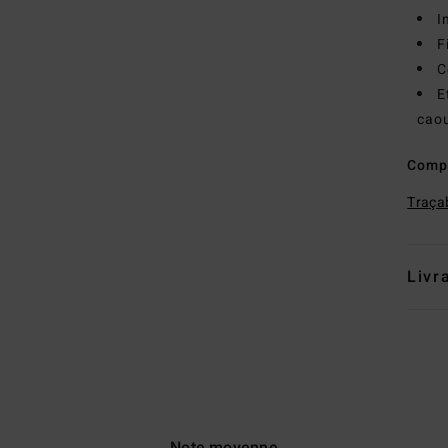
I
F
C
E
cao
Comp
Traçab
Livr