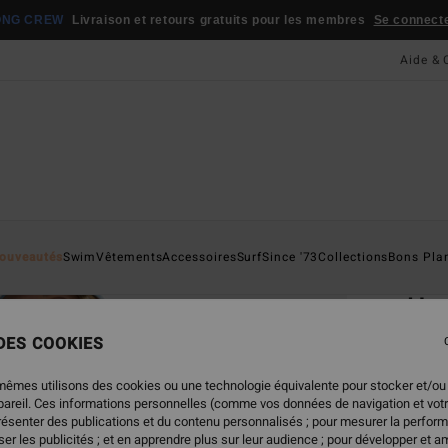
ONG CREW
Livraison et retours gratuits pour les membres
Se connecter
Aide & 
Page D'a
ouveautés
Swim
Vêtements
Accessoires
Surf
Since '73
Collections
Bons Pla
ÉC
Ha
Doudo
 DES COOKIES
4.2
mêmes utilisons des cookies ou une technologie équivalente pour stocker et/ou
165,9
ppareil. Ces informations personnelles (comme vos données de navigation et vot
82,
présenter des publications et du contenu personnalisés ; pour mesurer la perform
er les publicités ; et en apprendre plus sur leur audience ; pour développer et am