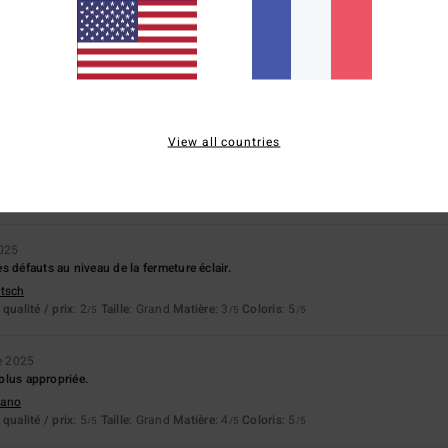
en
stellano
qualité / prix
: 5
Matière
: 5
Coloris
: 5
/5
/5
/5
ce produit
26
 ample et confortable
View all countries
lish
qualité / prix
: 5
Taille
: Grand
Matière
: 5
/5
/5
ce produit
025
s défauts au niveau de la fermeture éclair.
utsch
qualité / prix
: 2
Taille
: Grand
Matière
: 3
Coloris
: 5
/5
/5
/5
e 2025
 plus appropriée.
liano
qualité / prix
: 5
Taille
: Grand
Matière
: 4
Coloris
: 5
/5
/5
/5