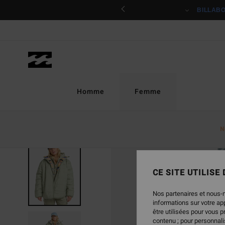
Passer
ciper
BILLAB
à
l'information
sur
le
produit
Homme
Femme
N
CE SITE UTILISE
Nos partenaires et nous-
informations sur votre a
être utilisées pour vous 
contenu ; pour personnalis