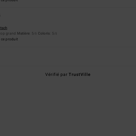
5
utsch
Trop grand
Matière
: 5
Coloris
: 5
/5
/5
ce produit
Vérifié par
TrustVille