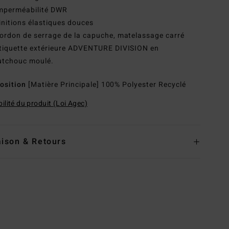
mperméabilité DWR
initions élastiques douces
ordon de serrage de la capuche, matelassage carré
tiquette extérieure ADVENTURE DIVISION en
utchouc moulé.
osition
[Matière Principale] 100% Polyester Recyclé
ilité du produit (Loi Agec)
aison & Retours