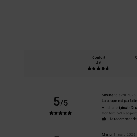
Confort
R
4.8
Sabine
26 avril 2026
5
/5
La coupe est parfaite,
Afficher original - De
Confort
: 5
Rapport 
/5
Je recommande 
Marian
1 mars 2026