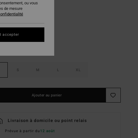
consentement, ou vous
PLANS
ies de mesure
onfidentialité
Seagrass
ur
t accepter
S
M
L
XL
Ajouter au panier
Livraison à domicile ou point relais
Prévue à partir du
12 août