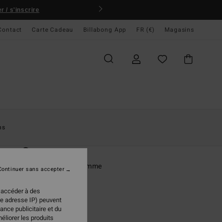
 / s'inscrire
Contact
Carte Cadeau
Billabong App
FR (€)
Magasins
ccueil
Femme
Vêtements
Vestes & Manteaux
ns
O
ppy Camper
une avec capuche Vert Femme
Continuer sans accepter
(12 Avis)
 accéder à des
5 €
50%
re adresse IP) peuvent
98 €
ance publicitaire et du
éliorer les produits