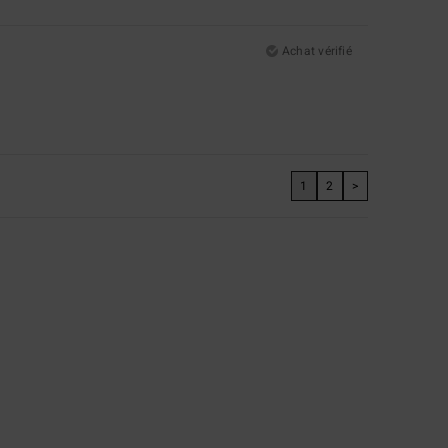
Achat vérifié
1
2
>