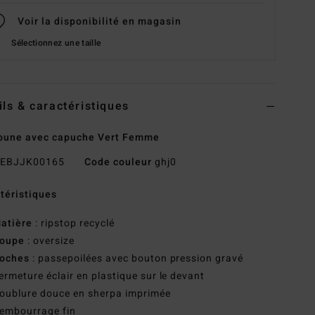
Voir la disponibilité en magasin
Sélectionnez une taille
ils & caractéristiques
oune avec capuche Vert Femme
EBJJK00165
Code couleur
ghj0
téristiques
atière
: ripstop recyclé
oupe
: oversize
oches
: passepoilées avec bouton pression gravé
ermeture éclair en plastique sur le devant
oublure douce en sherpa imprimée
embourrage fin