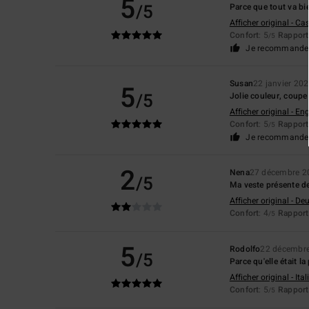
5
/5
Parce que tout va bi
Afficher original - Ca
Confort
: 5
Rapport 
/5
Je recommande 
Susan
22 janvier 20
5
/5
Jolie couleur, coupe
Afficher original - Eng
Confort
: 5
Rapport 
/5
Je recommande 
2
Nena
27 décembre 2
/5
Ma veste présente de
Afficher original - De
Confort
: 4
Rapport 
/5
5
Rodolfo
22 décembr
/5
Parce qu'elle était la
Afficher original - Ita
Confort
: 5
Rapport 
/5