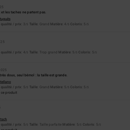
25
t et les taches ne partent pas.
rtuguês
qualité / prix
: 3
Taille
: Grand
Matière
: 4
Coloris
: 5
/5
/5
/5
025
qualité / prix
: 4
Taille
: Trop grand
Matière
: 5
Coloris
: 5
/5
/5
/5
2025
 très doux, seul bémol : la taille est grande.
stellano
qualité / prix
: 5
Taille
: Grand
Matière
: 5
Coloris
: 5
/5
/5
/5
ce produit
5
utsch
qualité / prix
: 5
Taille
: Taille parfaite
Matière
: 5
Coloris
: 5
/5
/5
/5
ce produit