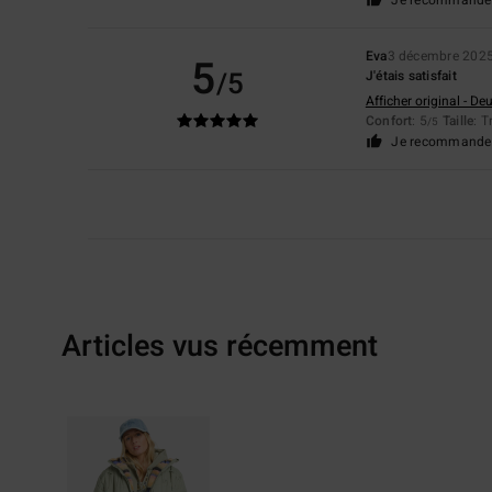
Eva
3 décembre 202
5
/5
J'étais satisfait
Afficher original - De
Confort
: 5
Taille
: 
/5
Je recommande 
Articles vus récemment