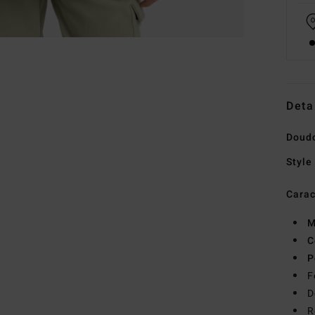
Deta
Doud
Style
Carac
M
C
P
F
D
R