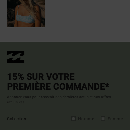
15% SUR VOTRE
PREMIÈRE COMMANDE*
Abonnez-vous pour recevoir nos dernières actus et nos offres
exclusives.
Collection
Homme
Femme