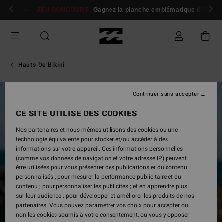
Passer
 membres
Se connecter / s'inscrire
JEU CONCOURS
Gagnez la planche emblématique d'Andy I
à
l'information
sur
le
produit
Hauts De Bikini
Continuer sans accepter
CE SITE UTILISE DES COOKIES
Nos partenaires et nous-mêmes utilisons des cookies ou une
technologie équivalente pour stocker et/ou accéder à des
informations sur votre appareil. Ces informations personnelles
(comme vos données de navigation et votre adresse IP) peuvent
être utilisées pour vous présenter des publications et du contenu
personnalisés ; pour mesurer la performance publicitaire et du
contenu ; pour personnaliser les publicités ; et en apprendre plus
sur leur audience ; pour développer et améliorer les produits de nos
partenaires. Vous pouvez paramétrer vos choix pour accepter ou
non les cookies soumis à votre consentement, ou vous y opposer