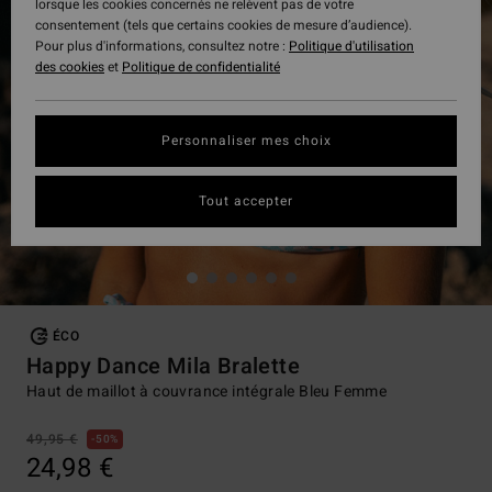
lorsque les cookies concernés ne relèvent pas de votre
consentement (tels que certains cookies de mesure d’audience).
Pour plus d'informations, consultez notre :
Politique d'utilisation
des cookies
et
Politique de confidentialité
Personnaliser mes choix
Tout accepter
ÉCO
Happy Dance Mila Bralette
Haut de maillot à couvrance intégrale Bleu Femme
49,95 €
50%
24,98 €