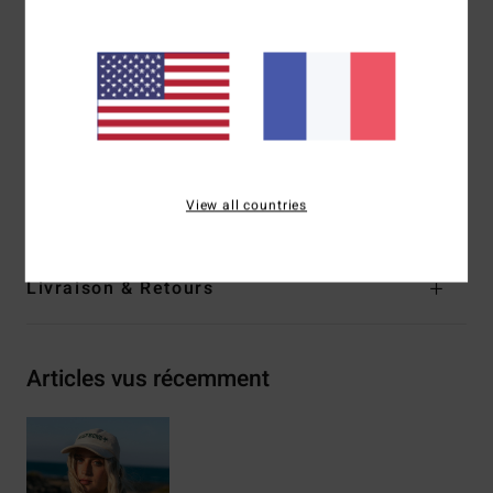
Bretelles :
bretelles réglables avec système coulissant
Fermeture :
crochet centré dans le dos
Coussinets :
coussinets amovibles
Couvrance :
couvrance maxi
Autres caractéristiques :
fronces sur le buste
Composition
96% nylon recyclé, 4% élasthanne
View all countries
Traçabilité du produit (Loi Agec)
Livraison & Retours
Articles vus récemment