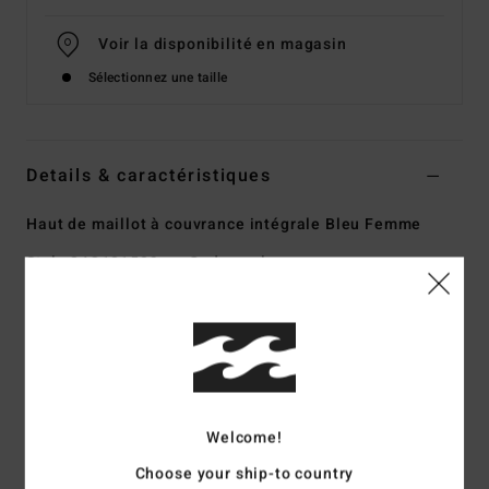
Voir la disponibilité en magasin
Sélectionnez une taille
Details & caractéristiques
Haut de maillot à couvrance intégrale Bleu Femme
Style
24O181509
Code couleur
ssy
Caractéristiques
Collection :
collection Happy Dance
Matière :
matière Sunkissed texturée 96% nylon recyclé,
4% élasthanne
Welcome!
Forme :
Bralette Mila
Col :
col rond
Choose your ship-to country