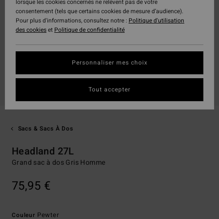
lorsque les cookies concernés ne relèvent pas de votre
consentement (tels que certains cookies de mesure d’audience).
Pour plus d'informations, consultez notre :
Politique d'utilisation
des cookies
et
Politique de confidentialité
Personnaliser mes choix
Tout accepter
Sacs & Sacs À Dos
Headland 27L
Grand sac à dos Gris Homme
75,95 €
Pewter
Couleur