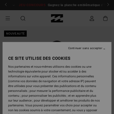
Passer
 membres
Se connecter / s'inscrire
JEU CONCOURS
Gagnez la planche emblématique d'Andy I
à
l'information
sur
le
produit
NOUVEAUTÉ
Continuer sans accepter
CE SITE UTILISE DES COOKIES
Nos partenaires et nous-mêmes utilisons des cookies ou une
technologie équivalente pour stocker et/ou accéder à des
informations sur votre appareil. Ces informations personnelles
(comme vos données de navigation et votre adresse IP) peuvent
être utilisées pour vous présenter des publications et du contenu
personnalisés ; pour mesurer la performance publicitaire et du
contenu ; pour personnaliser les publicités ; et en apprendre plus
sur leur audience ; pour développer et améliorer les produits de nos
partenaires. Vous pouvez paramétrer vos choix pour accepter ou
non les cookies soumis à votre consentement, ou vous y opposer