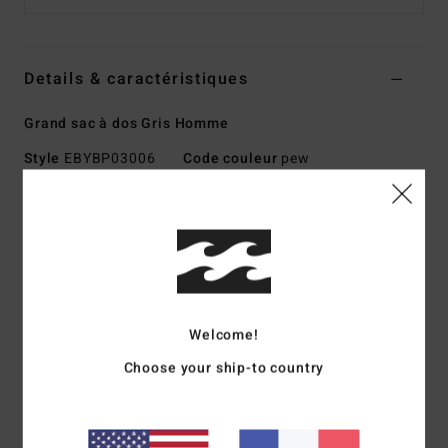
Details & caractéristiques
Grand sac à dos Gris Homme
Style
EBYBP03006
Code couleur
pew
Caractéristiques
Matière :
polyester recyclé 600D
Volume :
27 L
Dimensions :
48 [H] x 30 [L] x 18 [P] cm
Grand compartiment principal
Welcome!
Compartiment ordinateur rembourré
Choose your ship-to country
Deux poches plaquées à l’avant
Bretelles SureGrip ajustables
Panneau dorsal rembourré