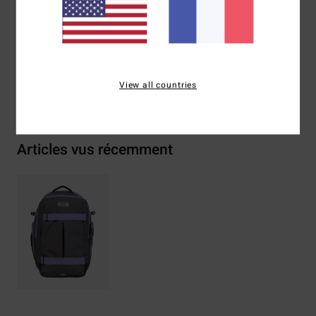
Composition
[Matière principale] 100% polyester recyclé
Traçabilité du produit (Loi Agec)
View all countries
Livraison & Retours
Articles vus récemment