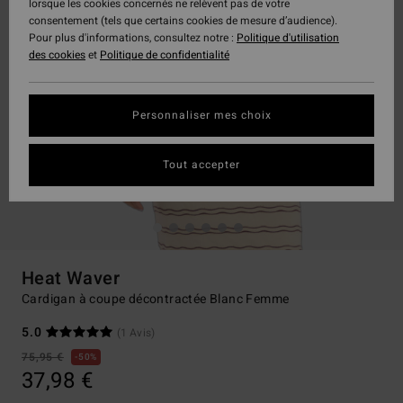
lorsque les cookies concernés ne relèvent pas de votre
consentement (tels que certains cookies de mesure d’audience).
Pour plus d'informations, consultez notre :
Politique d'utilisation
des cookies
et
Politique de confidentialité
Personnaliser mes choix
Tout accepter
Heat Waver
Cardigan à coupe décontractée Blanc Femme
5.0
(1 Avis)
75,95 €
50%
37,98 €