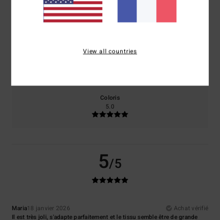
Confort
Rapport qualité / prix
NaN
5.0
View all countries
Taille
Matière
5.0
Trop petit
Trop grand
Coloris
5.0
5
/5
Maria
18 janvier 2026
Achat vérifié
Il est très joli, s'adapte parfaitement et le tissu semble être de grande