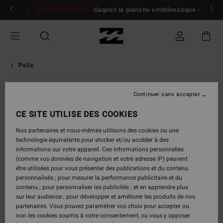
Passer
 membres
Se connecter / s'inscrire
JEU CONCOURS
Gagnez la planche emblématique d'Andy I
à
l'information
sur
le
produit
Pulls
Continuer sans accepter
CE SITE UTILISE DES COOKIES
Nos partenaires et nous-mêmes utilisons des cookies ou une
technologie équivalente pour stocker et/ou accéder à des
informations sur votre appareil. Ces informations personnelles
(comme vos données de navigation et votre adresse IP) peuvent
être utilisées pour vous présenter des publications et du contenu
personnalisés ; pour mesurer la performance publicitaire et du
contenu ; pour personnaliser les publicités ; et en apprendre plus
sur leur audience ; pour développer et améliorer les produits de nos
partenaires. Vous pouvez paramétrer vos choix pour accepter ou
non les cookies soumis à votre consentement, ou vous y opposer