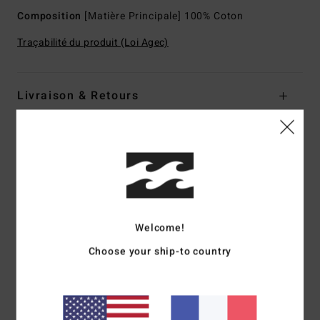
Composition
[Matière Principale] 100% Coton
Traçabilité du produit (Loi Agec)
Livraison & Retours
Avis clients
Note moyenne
5.0
Welcome!
/5
Choose your ship-to country
basé sur
1 avis vérifiés
depuis janvier 2026
100% de nos clients recommandent ce produit