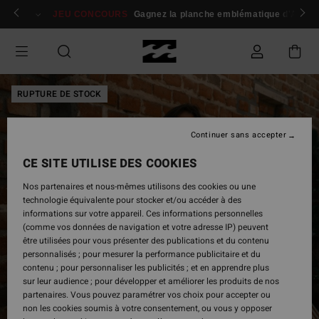
Passer
 membres
Se connecter / s'inscrire
JEU CONCOURS
Gagnez la planche emblématique d'Andy I
à
l'information
sur
le
produit
RUPTURE DE STOCK
Continuer sans accepter
CE SITE UTILISE DES COOKIES
Nos partenaires et nous-mêmes utilisons des cookies ou une
technologie équivalente pour stocker et/ou accéder à des
informations sur votre appareil. Ces informations personnelles
(comme vos données de navigation et votre adresse IP) peuvent
être utilisées pour vous présenter des publications et du contenu
personnalisés ; pour mesurer la performance publicitaire et du
contenu ; pour personnaliser les publicités ; et en apprendre plus
sur leur audience ; pour développer et améliorer les produits de nos
partenaires. Vous pouvez paramétrer vos choix pour accepter ou
non les cookies soumis à votre consentement, ou vous y opposer