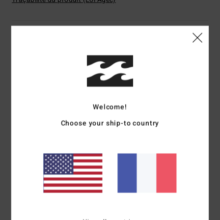
Livraison & Retours
Avis clients
Welcome!
Note moyenne
5.0
Choose your ship-to country
/5
basé sur
1 avis vérifiés
depuis janvier 2026
100% de nos clients recommandent ce produit
Confort
Rapport qualité / prix
5.0
5.0