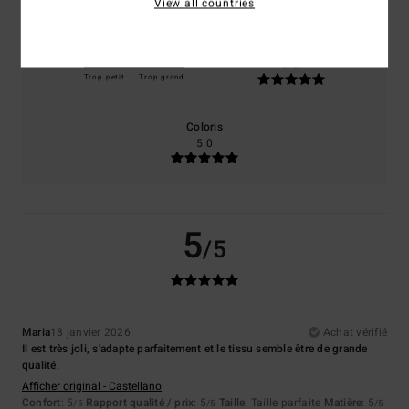
View all countries
Taille
Matière
5.0
Trop petit
Trop grand
Coloris
5.0
5
/5
Maria
18 janvier 2026
Achat vérifié
Il est très joli, s'adapte parfaitement et le tissu semble être de grande
qualité.
Afficher original - Castellano
Confort
: 5
Rapport qualité / prix
: 5
Taille
: Taille parfaite
Matière
: 5
/5
/5
/5