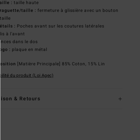
aille :
taille haute
raguette/taille :
fermeture à glissière avec un bouton
taille
étails :
Poches avant sur les coutures latérales
lis à l'avant
inces dans le dos
ogo :
plaque en métal
osition
[Matière Principale] 85% Coton, 15% Lin
ilité du produit (Loi Agec)
aison & Retours