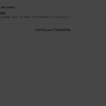
5
ix des autres
utsch
qualité / prix
: 4
Taille
: Petit
Matière
: 4
Coloris
: 4
/5
/5
/5
Vérifié par
TrustVille