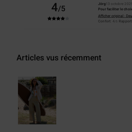
4
Jörg
13 octobre 202
/5
Pour faciliter le cho
Afficher original - De
Confort
: 4
Rapport 
/5
Articles vus récemment