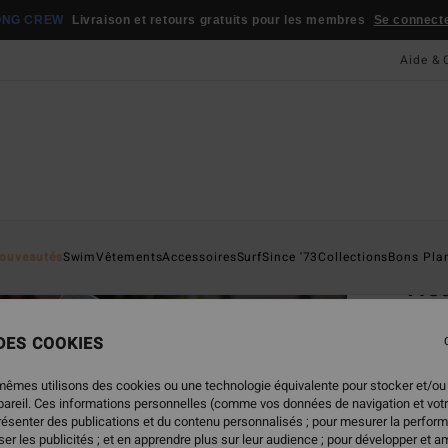
ONG CREW
Livraison et retours gratuits pour les membres
Se connecter
Aide & 
Page D'a
ouveautés
Swim
Vêtements
Accessoires
Surf
Since '73
Collections
Bons Pla
He
Panta
 DES COOKIES
4.0
79,95
mêmes utilisons des cookies ou une technologie équivalente pour stocker et/ou
55,
ppareil. Ces informations personnelles (comme vos données de navigation et vot
présenter des publications et du contenu personnalisés ; pour mesurer la perform
BONS 
er les publicités ; et en apprendre plus sur leur audience ; pour développer et am