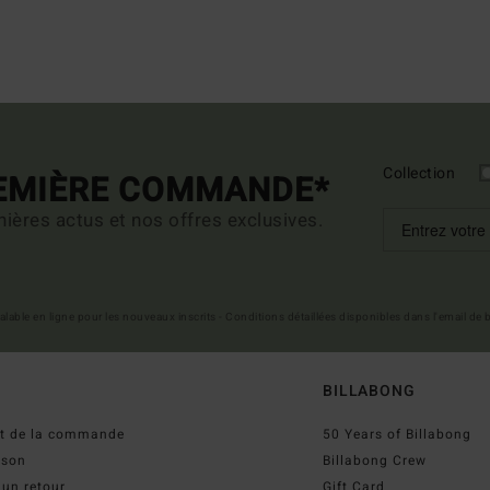
Collection
REMIÈRE COMMANDE*
ières actus et nos offres exclusives.
 valable en ligne pour les nouveaux inscrits - Conditions détaillées disponibles dans l'email de
BILLABONG
ut de la commande
50 Years of Billabong
ison
Billabong Crew
 un retour
Gift Card