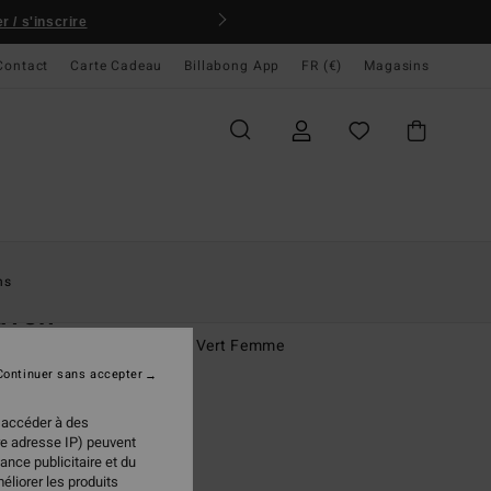
 / s'inscrire
Contact
Carte Cadeau
Billabong App
FR (€)
Magasins
ccueil
Femme
Vêtements
Jeans & Pantalons
ns
aven
lon tailleur pleine longueur Vert Femme
Continuer sans accepter
(2 Avis)
 €
30%
 accéder à des
97 €
re adresse IP) peuvent
ance publicitaire et du
PLANS
éliorer les produits