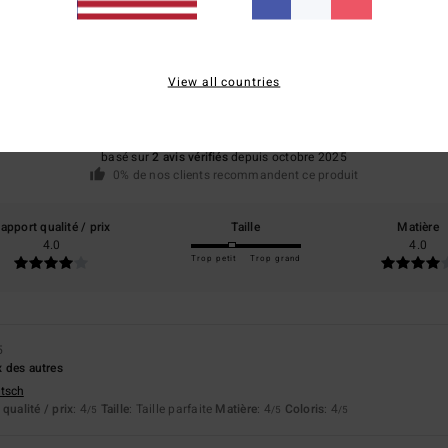
Note moyenne
4.0
View all countries
/5
basé sur
2 avis vérifiés
depuis octobre 2025
0% de nos clients recommandent ce produit
apport qualité / prix
Taille
Matière
4.0
4.0
Trop petit
Trop grand
5
ix des autres
utsch
qualité / prix
: 4
Taille
: Taille parfaite
Matière
: 4
Coloris
: 4
/5
/5
/5