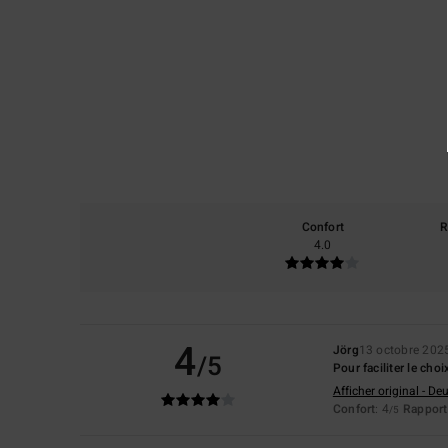
Confort
R
4.0
4
Jörg
13 octobre 202
/5
Pour faciliter le cho
Afficher original - De
Confort
: 4
Rapport 
/5