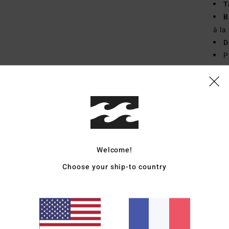
T
B
à la 
D
P
P
L
Comp
Traçab
Welcome!
Livr
Choose your ship-to country