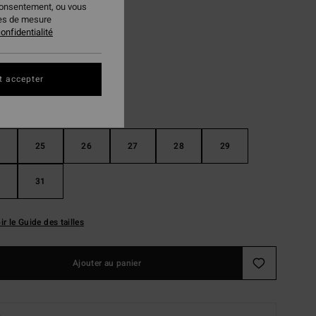
consentement, ou vous
ies de mesure
Cactus Green
ur
onfidentialité
t accepter
25
26
27
28
29
31
ir le Guide des tailles
Ajouter au panier