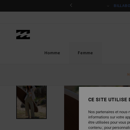
Passer
ciper
BILLAB
à
l'information
sur
le
produit
Homme
Femme
N
CE SITE UTILISE
Nos partenaires et nous-
informations sur votre a
être utilisées pour vous 
contenu ; pour personnalis