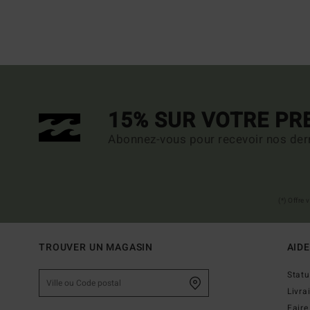
15% SUR VOTRE P
Abonnez-vous pour recevoir nos dern
(*) Offre
TROUVER UN MAGASIN
AIDE
Stat
Livra
Faire