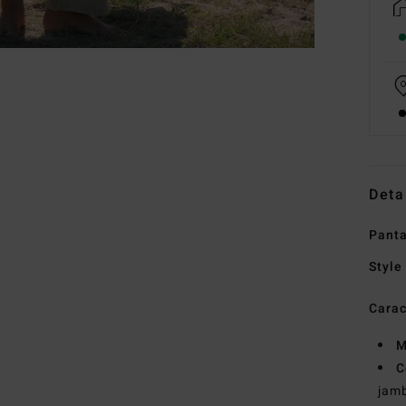
Deta
Panta
Style
Carac
M
C
jam