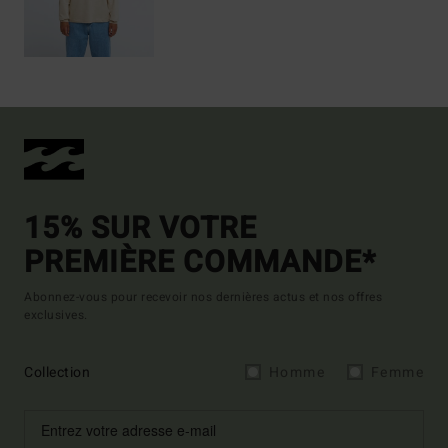
15% SUR VOTRE
PREMIÈRE COMMANDE*
Abonnez-vous pour recevoir nos dernières actus et nos offres
exclusives.
Collection
Homme
Femme