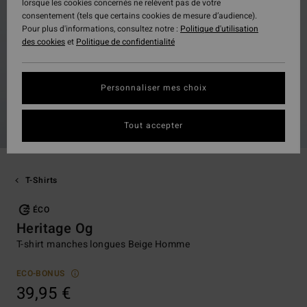
lorsque les cookies concernés ne relèvent pas de votre
consentement (tels que certains cookies de mesure d’audience).
Pour plus d'informations, consultez notre :
Politique d'utilisation
des cookies
et
Politique de confidentialité
Personnaliser mes choix
Tout accepter
T-Shirts
ÉCO
Heritage Og
T-shirt manches longues Beige Homme
ECO-BONUS
39,95 €