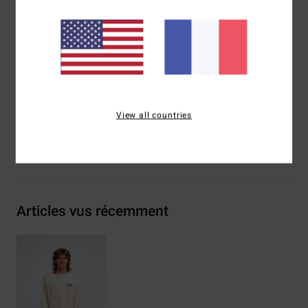
Artwork devant et au dos
Collection Since 73
Composition
[Matière principale] 70% coton, 30% coton
recyclé
Traçabilité du produit (Loi Agec)
View all countries
Livraison & Retours
Articles vus récemment