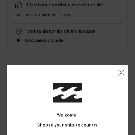
Livraison à domicile ou point relais
Prévue à partir du
13 août
Voir la disponibilité en magasin
Sélectionnez une taille
Details & caractéristiques
T-shirt manches longues Beige Homme
Style
EBYZT00640
Code couleur
oat
Caractéristiques
Welcome!
Matière :
coton [220 g/m2]
Choose your ship-to country
Coupe :
Boxy décontractée, style OG premium
Manches longues