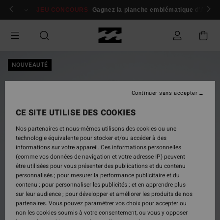
Passer
 membres
Se connecter / s'inscrire
JEU CONCOURS
Gagnez la planche emblématique d'Andy I
à
l'information
sur
le
produit
NOUVEAUTÉ
Continuer sans accepter
CE SITE UTILISE DES COOKIES
Nos partenaires et nous-mêmes utilisons des cookies ou une
technologie équivalente pour stocker et/ou accéder à des
informations sur votre appareil. Ces informations personnelles
(comme vos données de navigation et votre adresse IP) peuvent
être utilisées pour vous présenter des publications et du contenu
personnalisés ; pour mesurer la performance publicitaire et du
contenu ; pour personnaliser les publicités ; et en apprendre plus
sur leur audience ; pour développer et améliorer les produits de nos
partenaires. Vous pouvez paramétrer vos choix pour accepter ou
non les cookies soumis à votre consentement, ou vous y opposer