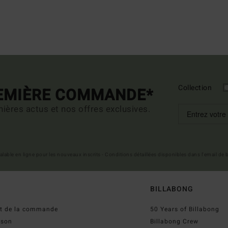
Collection
REMIÈRE COMMANDE*
ières actus et nos offres exclusives.
 valable en ligne pour les nouveaux inscrits - Conditions détaillées disponibles dans l'email de
BILLABONG
ut de la commande
50 Years of Billabong
ison
Billabong Crew