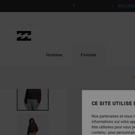
Passer
ciper
BILLAB
à
l'information
sur
le
produit
Homme
Femme
N
NOUVEAUTÉ
CE SITE UTILISE
Nos partenaires et nous-
informations sur votre a
être utilisées pour vous 
contenu ; pour personnalis