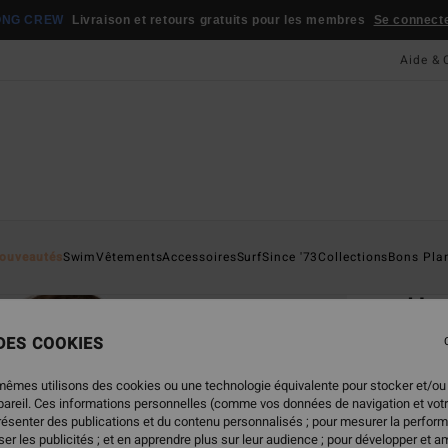
ONG CREW
Livraison et retours gratuits pour les membres
Se connecter
Aide & 
Page D'a
ouveautés
Swim
Vêtements
Accessoires
Surf
Since '73
Collections
Bons Pla
ÉC
Her
Sweat
 DES COOKIES
ECO-B
mêmes utilisons des cookies ou une technologie équivalente pour stocker et/ou
55,
ppareil. Ces informations personnelles (comme vos données de navigation et vot
présenter des publications et du contenu personnalisés ; pour mesurer la perform
er les publicités ; et en apprendre plus sur leur audience ; pour développer et am