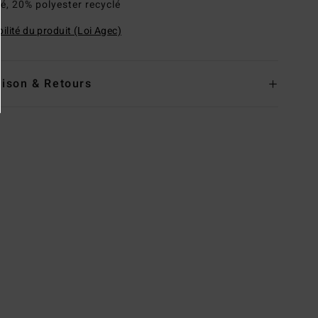
lé, 20% polyester recyclé
ilité du produit (Loi Agec)
aison & Retours