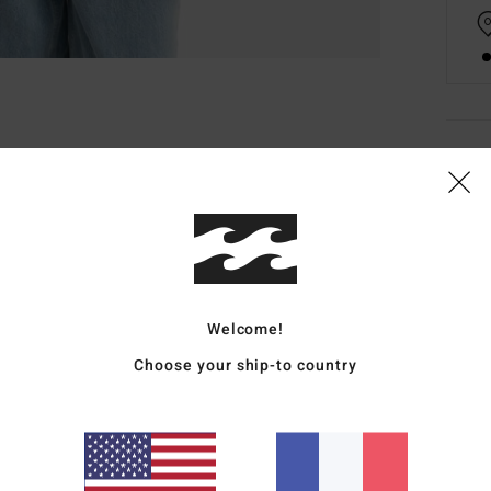
Deta
Swea
Style
Carac
Welcome!
M
Choose your ship-to country
C
C
I
Comp