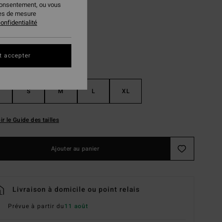
consentement, ou vous
Black Pebble
ur
ies de mesure
onfidentialité
t accepter
S
M
L
XL
ir le Guide des tailles
Ajouter au panier
Livraison à domicile ou point relais
Prévue à partir du
11 août