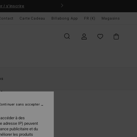
 / s'inscrire
Contact
Carte Cadeau
Billabong App
FR (€)
Magasins
ccueil
Femme
Vêtements
Sweats
ns
O
itage
 Noir Femme
Continuer sans accepter
ONUS
 accéder à des
95 €
re adresse IP) peuvent
ance publicitaire et du
éliorer les produits