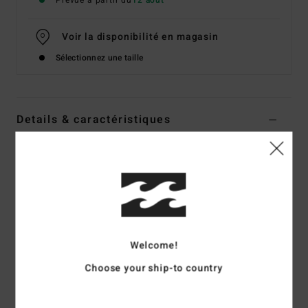
Prévue à partir du
12 août
Voir la disponibilité en magasin
Sélectionnez une taille
Details & caractéristiques
T-Shirt manches courtes Beige Garçon 8-16 ans
Style
EBBZT00254
Code couleur
oat
Caractéristiques
Matière :
jersey de coton [160 g/m2]
Welcome!
Coupe :
Regular
Choose your ship-to country
T-shirt manches courtes
Artwork devant et au dos
Collection Since 73