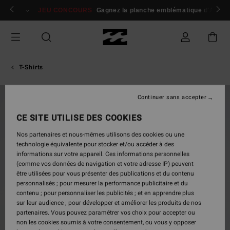
Passer
 membres
Se connecter / s'inscrire
JEU CONCOURS
Gagnez la planche emblématique d'Andy I
à
l'information
sur
le
produit
T-Shirts
Continuer sans accepter
NOUVEAUTÉ
CE SITE UTILISE DES COOKIES
Nos partenaires et nous-mêmes utilisons des cookies ou une
technologie équivalente pour stocker et/ou accéder à des
informations sur votre appareil. Ces informations personnelles
(comme vos données de navigation et votre adresse IP) peuvent
être utilisées pour vous présenter des publications et du contenu
personnalisés ; pour mesurer la performance publicitaire et du
contenu ; pour personnaliser les publicités ; et en apprendre plus
sur leur audience ; pour développer et améliorer les produits de nos
partenaires. Vous pouvez paramétrer vos choix pour accepter ou
non les cookies soumis à votre consentement, ou vous y opposer