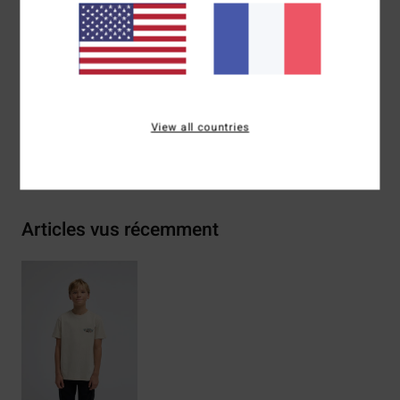
Composition
[Matière principale] 70% coton, 30% coton
recyclé
Traçabilité du produit (Loi Agec)
View all countries
Livraison & Retours
Articles vus récemment