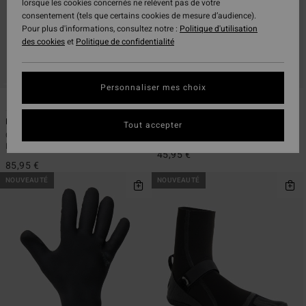
lorsque les cookies concernés ne relèvent pas de votre
consentement (tels que certains cookies de mesure d’audience).
Pour plus d'informations, consultez notre :
Politique d'utilisation
des cookies
et
Politique de confidentialité
Personnaliser mes choix
1
1
Furnace Ultra 5mm
Absolute Core 5mm
Tout accepter
Chaussons néoprène à orteil séparé
Gants de surf Noir Homme
Noir Homme
45,95 €
85,95 €
NOUVEAUTÉ
NOUVEAUTÉ