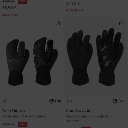
*
69,95 €
20%
31,96 €
55,96 €
BONS PLANS
BONS PLANS
1
1
ÉCO
ÉCO
7mm Furnace
5mm Absolute
Gants de surf Noir Homme
Gants de surf à 5 doigts Noir
Homme
*
59,95 €
20%