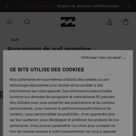
Passez
 membres
Se connecter / s'inscrire
JEU CONCOURS
Gagnez la planche emblématique d'Andy I
à
la
sélection
de
la
grille
Surf
des
Accessoires de surf néoprène
produits
Continuer sans accepter
Voir Tout
Combinaisons Intégrales
Shortys
Tops Néopr
CE SITE UTILISE DES COOKIES
Nos partenaires et nous-mêmes utilisons des cookies ou une
Filtrer & Trier
37
Resultats
technologie équivalente pour stocker et/ou accéder à des
informations sur votre appareil. Ces informations personnelles
Passer
Aller
NOUVEAUTÉ
NOUVEAUTÉ
(comme vos données de navigation et votre adresse IP) peuvent
aux
a
être utilisées pour vous présenter des publications et du contenu
critères
trier
personnalisés ; pour mesurer la performance publicitaire et du
de
par
contenu ; pour personnaliser les publicités ; et en apprendre plus
filtrage
sur leur audience ; pour développer et améliorer les produits de nos
de
partenaires. Vous pouvez paramétrer vos choix pour accepter ou
recherche
non les cookies soumis à votre consentement, ou vous y opposer