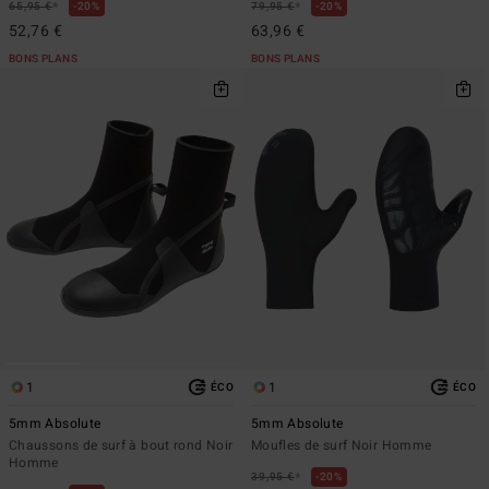
*
*
65,95 €
20%
79,95 €
20%
52,76 €
63,96 €
BONS PLANS
BONS PLANS
1
1
ÉCO
ÉCO
5mm Absolute
5mm Absolute
Chaussons de surf à bout rond Noir
Moufles de surf Noir Homme
Homme
*
39,95 €
20%