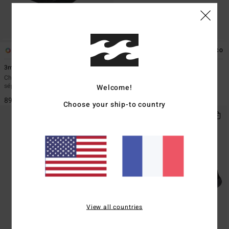
1
1
ÉCO
ÉCO
3mm Furnace
2mm Pro
Chausson néoprène avec orteil
Chaussons de surf Noir homme
séparé invisible Noir homme
Welcome!
69,95 €
89,95 €
Choose your ship-to country
View all countries