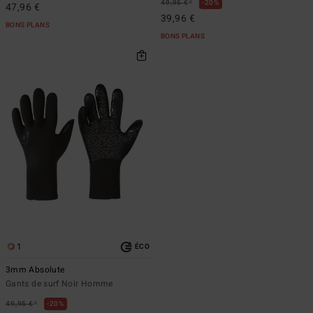
*
49,95 €
20%
47,96 €
39,96 €
BONS PLANS
BONS PLANS
1
ÉCO
3mm Absolute
Gants de surf Noir Homme
*
49,95 €
20%