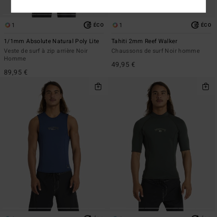
1
1
ÉCO
ÉCO
1/1mm Absolute Natural Poly Lite
Tahiti 2mm Reef Walker
Veste de surf à zip arrière Noir
Chaussons de surf Noir homme
Homme
49,95 €
89,95 €