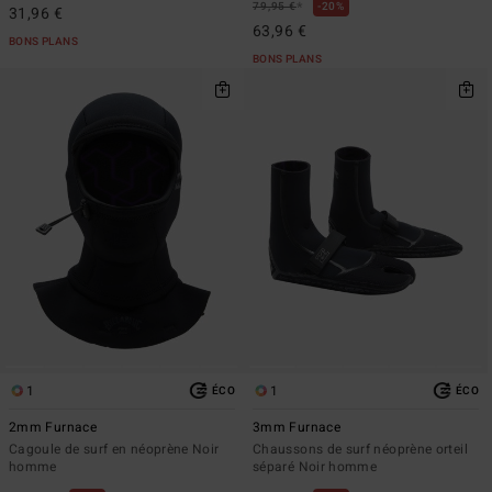
*
79,95 €
20%
31,96 €
63,96 €
BONS PLANS
BONS PLANS
1
1
ÉCO
ÉCO
2mm Furnace
3mm Furnace
Cagoule de surf en néoprène Noir
Chaussons de surf néoprène orteil
homme
séparé Noir homme