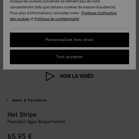
lorsque les cookies concernés ne relèvent pas de votre
consentement (tels que certains cookies de mesure d’audience).
Pour plus d'informations, consultez notre :
Politique d'utilisation
des cookies
et
Politique de confidentialité
Personnaliser mes choix
Tout accepter
VOIR LA VIDÉO
Jeans & Pantalons
Hot Stripe
Pantalon léger Beige Femme
65,95 €