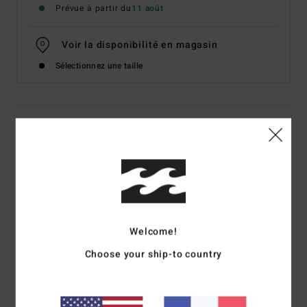
Prévue à partir du
11 août
Voir la disponibilité en magasin
Sélectionnez une taille
Details & caractéristiques
Pantalon léger Beige Femme
Style
24O601612
Code couleur
tek1
Caractéristiques
Welcome!
Matière :
Crochet de coton
Choose your ship-to country
Coupe décontractée
Coupe :
coupe oversize
Rayures imprimées