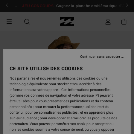
Passer
 membres
Se connecter / s'inscrire
JEU CONCOURS
Gagnez la planche emblématique d'Andy I
à
l'information
sur
le
produit
Continuer sans accepter
CE SITE UTILISE DES COOKIES
Nos partenaires et nous-mêmes utilisons des cookies ou une
technologie équivalente pour stocker et/ou accéder à des
informations sur votre appareil. Ces informations personnelles
(comme vos données de navigation et votre adresse IP) peuvent
être utilisées pour vous présenter des publications et du contenu
personnalisés ; pour mesurer la performance publicitaire et du
contenu ; pour personnaliser les publicités ; et en apprendre plus
sur leur audience ; pour développer et améliorer les produits de nos
partenaires. Vous pouvez paramétrer vos choix pour accepter ou
non les cookies soumis à votre consentement, ou vous y opposer