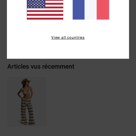
Composition
[Matière principale] 100% coton
Traçabilité du produit (Loi Agec)
View all countries
Livraison & Retours
Articles vus récemment