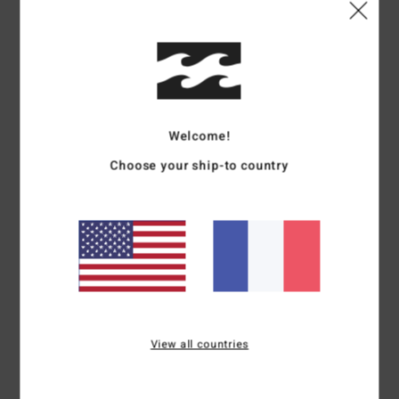
Livraison & Retours
Avis clients
Welcome!
Note moyenne
Choose your ship-to country
5.0
/5
basé sur
1 avis vérifiés
depuis avril 2026
0% de nos clients recommandent ce produit
Confort
Rapport qualité / prix
NaN
5.0
View all countries