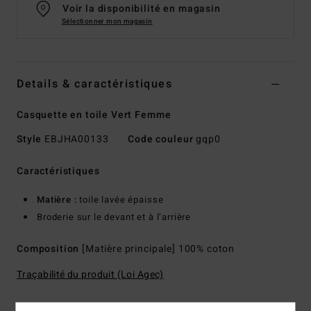
Voir la disponibilité en magasin
Sélectionner mon magasin
Details & caractéristiques
Casquette en toile Vert Femme
Style
EBJHA00133
Code couleur
gqp0
Caractéristiques
Matière :
toile lavée épaisse
Broderie sur le devant et à l’arrière
Composition
[Matière principale] 100% coton
Traçabilité du produit (Loi Agec)