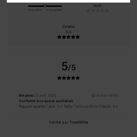
Taille
Matière
NaN
Trop petit
Trop grand
Coloris
5.0
5
/5
Bergerac
23 avril 2026
Achat vérifié
Conforme à ce que je souhaitais
Rapport qualité / prix
: 5
Taille
: Taille parfaite
Coloris
: 5
/5
/5
Vérifié par
TrustVille