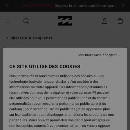
Passer
 membres
Se connecter / s'inscrire
JEU CONCOURS
Gagnez la planche emblématique d'Andy I
à
l'information
sur
le
produit
Chapeaux & Casquettes
Continuer sans accepter
CE SITE UTILISE DES COOKIES
Nos partenaires et nous-mêmes utilisons des cookies ou une
technologie équivalente pour stocker et/ou accéder à des
informations sur votre appareil. Ces informations personnelles
(comme vos données de navigation et votre adresse IP) peuvent
être utilisées pour vous présenter des publications et du contenu
personnalisés ; pour mesurer la performance publicitaire et du
contenu ; pour personnaliser les publicités ; et en apprendre plus
sur leur audience ; pour développer et améliorer les produits de nos
partenaires. Vous pouvez paramétrer vos choix pour accepter ou
non les cookies soumis à votre consentement, ou vous y opposer