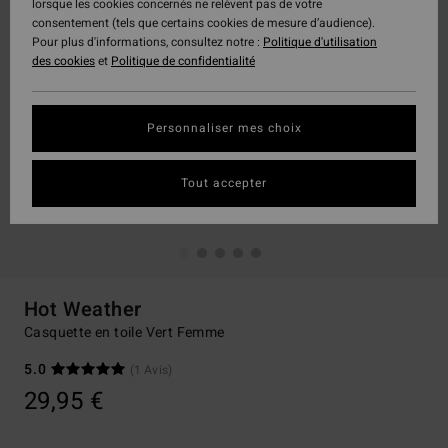
lorsque les cookies concernés ne relèvent pas de votre
consentement (tels que certains cookies de mesure d’audience).
Pour plus d'informations, consultez notre :
Politique d'utilisation
des cookies
et
Politique de confidentialité
Personnaliser mes choix
Tout accepter
Hot Weather
Casquette en toile Vert Femme
5.0
(1 Avis)
29,95 €