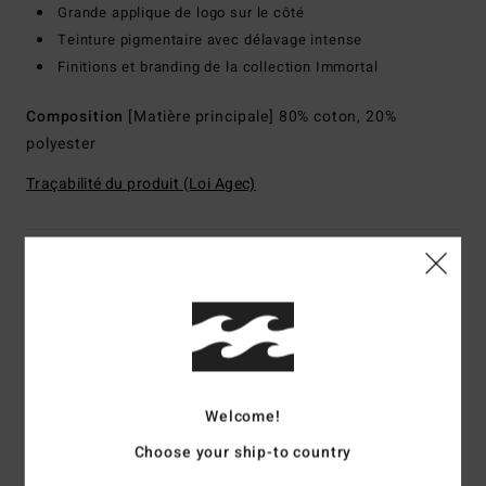
Grande applique de logo sur le côté
Teinture pigmentaire avec délavage intense
Finitions et branding de la collection Immortal
Composition
[Matière principale] 80% coton, 20%
polyester
Traçabilité du produit (Loi Agec)
Livraison & Retours
Avis clients
Welcome!
Note moyenne
5.0
Choose your ship-to country