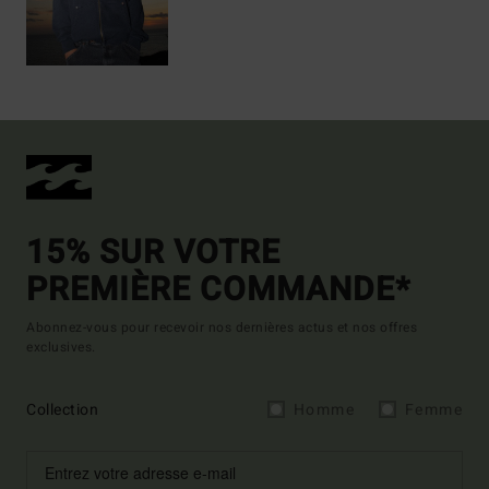
15% SUR VOTRE
PREMIÈRE COMMANDE*
Abonnez-vous pour recevoir nos dernières actus et nos offres
exclusives.
Collection
Homme
Femme