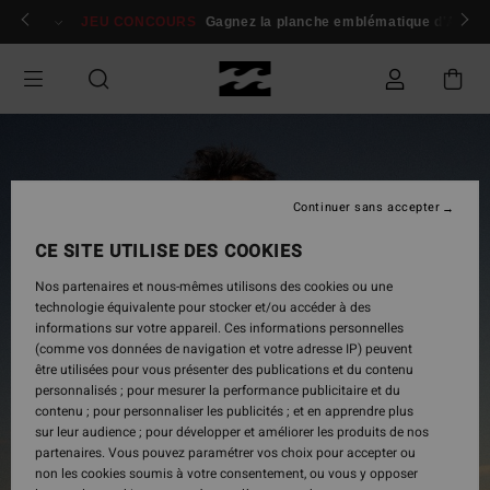
Passer
 membres
Se connecter / s'inscrire
JEU CONCOURS
Gagnez la planche emblématique d'Andy I
à
l'information
sur
le
produit
Continuer sans accepter
CE SITE UTILISE DES COOKIES
Nos partenaires et nous-mêmes utilisons des cookies ou une
technologie équivalente pour stocker et/ou accéder à des
informations sur votre appareil. Ces informations personnelles
(comme vos données de navigation et votre adresse IP) peuvent
être utilisées pour vous présenter des publications et du contenu
personnalisés ; pour mesurer la performance publicitaire et du
contenu ; pour personnaliser les publicités ; et en apprendre plus
sur leur audience ; pour développer et améliorer les produits de nos
partenaires. Vous pouvez paramétrer vos choix pour accepter ou
non les cookies soumis à votre consentement, ou vous y opposer