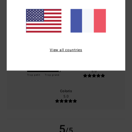
/5
basé sur
1 avis vérifiés
depuis mai 2026
100% de nos clients recommandent ce produit
Confort
Rapport qualité / prix
5.0
5.0
View all countries
Taille
Matière
5.0
Trop petit
Trop grand
Coloris
5.0
5
/5