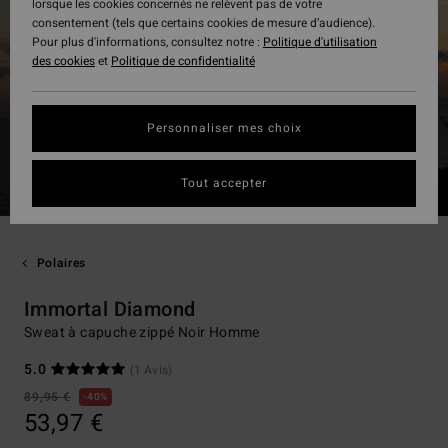
lorsque les cookies concernés ne relèvent pas de votre
consentement (tels que certains cookies de mesure d’audience).
Pour plus d'informations, consultez notre :
Politique d'utilisation
des cookies
et
Politique de confidentialité
Personnaliser mes choix
Tout accepter
Polaires
Immortal Diamond
Sweat à capuche zippé Noir Homme
5.0
(1 Avis)
89,95 €
40%
53,97 €