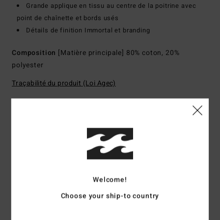
Grande applique en tissu au centre de la poitrine avec
point de chaînette et bords usés
Détails de finition Immortal et branding
Composition
[Matière principale] 80% coton, 20%
polyester
Traçabilité du produit (Loi Agec)
Livraison & Retours
Avis clients
Welcome!
Note moyenne
Choose your ship-to country
5.0