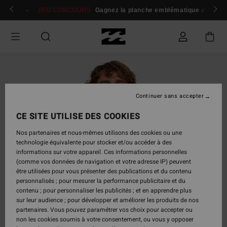
Passer
 membres
Se connecter / s'inscrire
JEU CONCOURS
Gagnez la planche emblématique d'Andy I
à
l'information
sur
le
produit
Continuer sans accepter
CE SITE UTILISE DES COOKIES
Nos partenaires et nous-mêmes utilisons des cookies ou une
technologie équivalente pour stocker et/ou accéder à des
informations sur votre appareil. Ces informations personnelles
(comme vos données de navigation et votre adresse IP) peuvent
être utilisées pour vous présenter des publications et du contenu
personnalisés ; pour mesurer la performance publicitaire et du
contenu ; pour personnaliser les publicités ; et en apprendre plus
sur leur audience ; pour développer et améliorer les produits de nos
partenaires. Vous pouvez paramétrer vos choix pour accepter ou
non les cookies soumis à votre consentement, ou vous y opposer