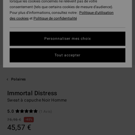
lorsque les cookies concernés ne relèvent pas de votre
consentement (tels que certains cookies de mesure d’audience).
Pour plus d'informations, consultez notre :
Politique d'utilisation
des cookies
et
Politique de confidentialité
Personnaliser mes choix
Tout accepter
Polaires
Immortal Distress
Sweat à capuche Noir Homme
5.0
(1 Avis)
75,95 €
40%
45,57 €