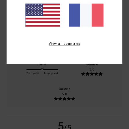
/5
basé sur
1 avis vérifiés
depuis juin 2026
0% de nos clients recommandent ce produit
Confort
Rapport qualité / prix
View all countries
5.0
5.0
Taille
Matière
5.0
Trop petit
Trop grand
Coloris
5.0
5
/5