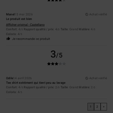
Manel
15 mai 2026
Achat vérifié
Le produit est bien
Afficher original - Castellano
Confort
: 4
Rapport qualité / prix
: 4
Taille
: Grand
Matière
: 4
/5
/5
/5
Coloris
: 4
/5
Je recommande ce produit
3
/5
Odile
14 avril 2026
Achat vérifié
Tee shirt extrêment qui tient peu au lavage
Confort
: 4
Rapport qualité / prix
: 2
Taille
: Grand
Matière
: 2
/5
/5
/5
Coloris
: 4
/5
1
2
>