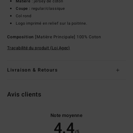
Matière
: jersey de coton
Coupe :
regular/classique
Col rond
Logo imprimé en relief sur la poitrine.
Composition
[Matière Principale] 100% Coton
Traçabilité du produit (Loi Agec)
Livraison & Retours
Avis clients
Note moyenne
4.4
/5