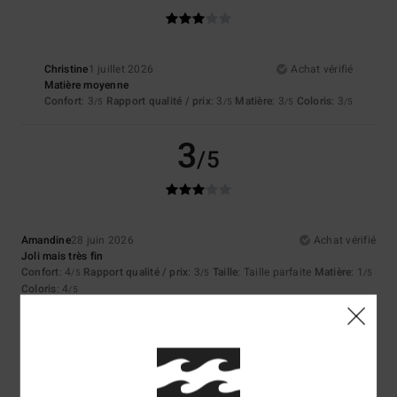
Christine
1 juillet 2026
Achat vérifié
Matière moyenne
Confort
: 3
Rapport qualité / prix
: 3
Matière
: 3
Coloris
: 3
/5
/5
/5
/5
3
/5
Amandine
28 juin 2026
Achat vérifié
Joli mais très fin
Confort
: 4
Rapport qualité / prix
: 3
Taille
: Taille parfaite
Matière
: 1
/5
/5
/5
Coloris
: 4
/5
5
/5