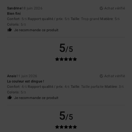
Sandrine
18 juin 2026
Achat vérifié
Bien fini
Confort
: 5
Rapport qualité / prix
: 5
Taille
: Trop grand
Matière
: 5
/5
/5
/5
Coloris
: 5
/5
Je recommande ce produit
5
/5
Anais
11 juin 2026
Achat vérifié
La couleur est dingue !
Confort
: 4
Rapport qualité / prix
: 4
Taille
: Taille parfaite
Matière
: 3
/5
/5
/5
Coloris
: 5
/5
Je recommande ce produit
5
/5