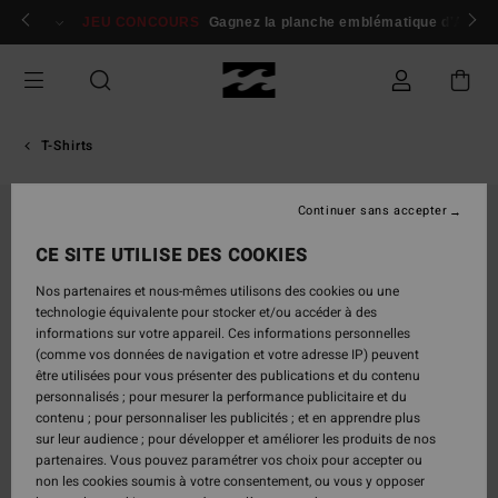
Passer
 membres
Se connecter / s'inscrire
JEU CONCOURS
Gagnez la planche emblématique d'Andy I
à
l'information
sur
le
produit
T-Shirts
Continuer sans accepter
CE SITE UTILISE DES COOKIES
Nos partenaires et nous-mêmes utilisons des cookies ou une
technologie équivalente pour stocker et/ou accéder à des
informations sur votre appareil. Ces informations personnelles
(comme vos données de navigation et votre adresse IP) peuvent
être utilisées pour vous présenter des publications et du contenu
personnalisés ; pour mesurer la performance publicitaire et du
contenu ; pour personnaliser les publicités ; et en apprendre plus
sur leur audience ; pour développer et améliorer les produits de nos
partenaires. Vous pouvez paramétrer vos choix pour accepter ou
non les cookies soumis à votre consentement, ou vous y opposer