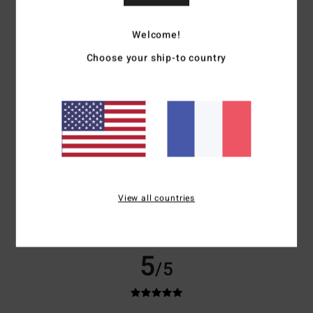
Bernard
25 juin 2026
Achat vérifié
Welcome!
Beau et confortable pour le sport
Confort
: 5
Rapport qualité / prix
: 5
Taille
: Taille parfaite
Matière
: 5
/5
/5
/5
Choose your ship-to country
Coloris
: 5
/5
Je recommande ce produit
5
/5
Catherine
22 juin 2026
Achat vérifié
Design cool
View all countries
Confort
: 5
Rapport qualité / prix
: 3
Matière
: 5
Coloris
: 5
/5
/5
/5
/5
Je recommande ce produit
5
/5