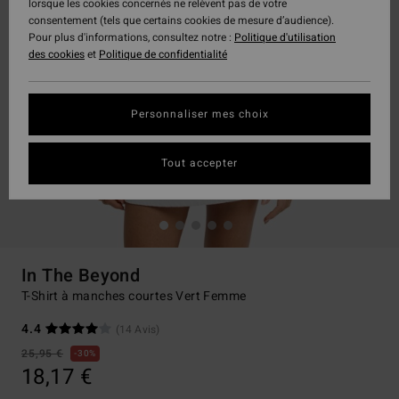
lorsque les cookies concernés ne relèvent pas de votre
consentement (tels que certains cookies de mesure d’audience).
Pour plus d'informations, consultez notre :
Politique d'utilisation
des cookies
et
Politique de confidentialité
Personnaliser mes choix
Tout accepter
In The Beyond
T-Shirt à manches courtes Vert Femme
4.4
(14 Avis)
25,95 €
30%
18,17 €