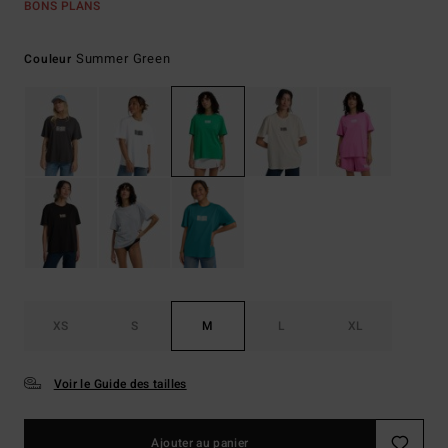
BONS PLANS
Summer Green
Couleur
XS
S
M
L
XL
Voir le Guide des tailles
Ajouter au panier