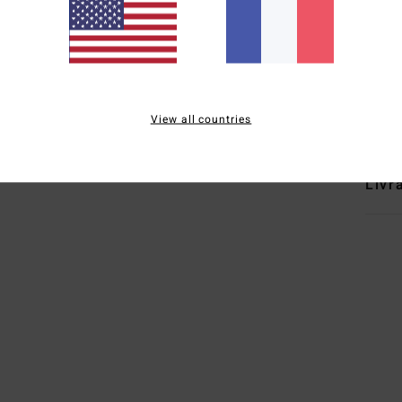
C
A
Comp
Traçab
View all countries
Livr