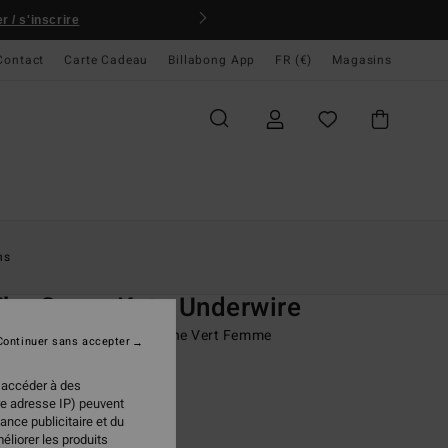
 / s'inscrire
Contact
Carte Cadeau
Billabong App
FR (€)
Magasins
ccueil
Femme
Swim
Hauts De Bikini
ns
O
The Green Kate Underwire
de bikini couvrance moyenne Vert Femme
Continuer sans accepter
 €
50%
 accéder à des
98 €
re adresse IP) peuvent
ance publicitaire et du
PLANS
éliorer les produits