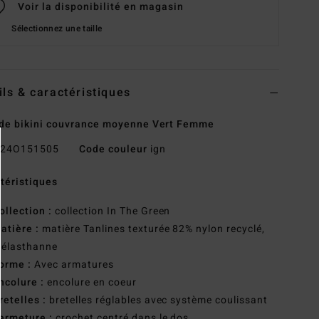
Voir la disponibilité en magasin
Sélectionnez une taille
ils & caractéristiques
de bikini couvrance moyenne Vert Femme
24O151505
Code couleur
ign
téristiques
ollection :
collection In The Green
atière :
matière Tanlines texturée 82% nylon recyclé,
 élasthanne
orme :
Avec armatures
ncolure :
encolure en coeur
retelles :
bretelles réglables avec système coulissant
ermeture :
crochet centré dans le dos