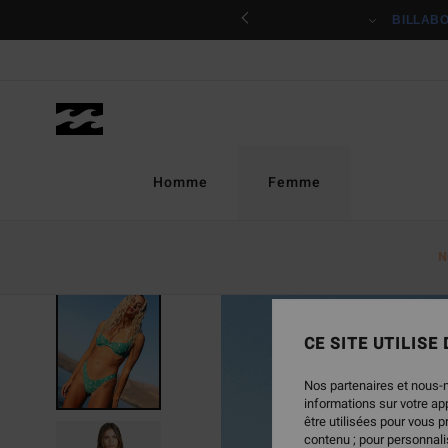
Passer
ciper
BILLAB
à
l'information
sur
le
produit
Homme
Femme
N
CE SITE UTILISE
Nos partenaires et nous-
informations sur votre a
être utilisées pour vous 
contenu ; pour personnalis