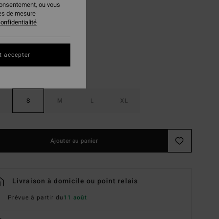
consentement, ou vous
ies de mesure
Island Green
ur
onfidentialité
t accepter
S
M
L
XL
Ajouter au panier
Livraison à domicile ou point relais
Prévue à partir du
11 août