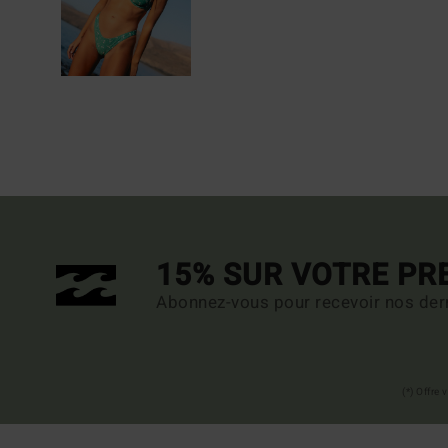
15% SUR VOTRE P
Abonnez-vous pour recevoir nos dern
(*) Offre