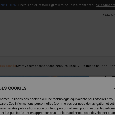
ONG CREW
Livraison et retours gratuits pour les membres
Se connecter
Aide & 
Page D'a
ouveautés
Swim
Vêtements
Accessoires
Surf
Since '73
Collections
Bons Pla
ÉC
In 
Haut 
 DES COOKIES
49,95
mêmes utilisons des cookies ou une technologie équivalente pour stocker et/ou
24,
ppareil. Ces informations personnelles (comme vos données de navigation et vot
présenter des publications et du contenu personnalisés ; pour mesurer la perform
BONS 
er les publicités ; et en apprendre plus sur leur audience ; pour développer et am