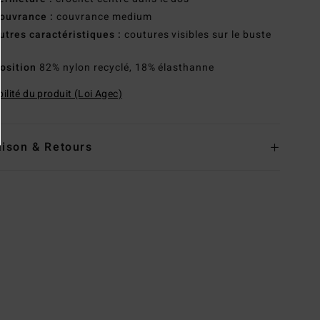
ouvrance :
couvrance medium
utres caractéristiques :
coutures visibles sur le buste
osition
82% nylon recyclé, 18% élasthanne
ilité du produit (Loi Agec)
aison & Retours