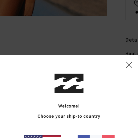
Deta
Haut 
Style
Carac
C
M
Welcome!
18%
F
Choose your ship-to country
E
B
F